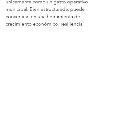
únicamente como un gasto operativo 
municipal. Bien estructurada, puede 
convertirse en una herramienta de 
crecimiento económico, resiliencia 
urbana y generación de empleo, 
especialmente en regiones donde la 
urbanización continúa acelerándose.
RSE y Sostenibilidad
Negocios
Economía
Ver todo
Entradas relacionadas