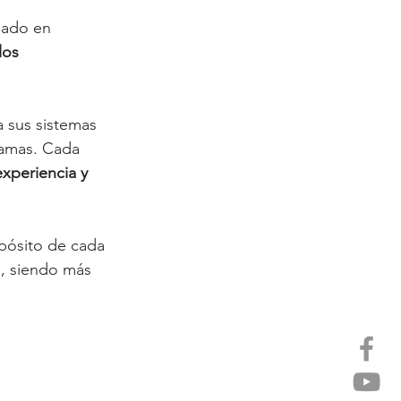
sado en 
los 
a sus sistemas 
ramas. Cada 
experiencia y 
pósito de cada 
, siendo más 