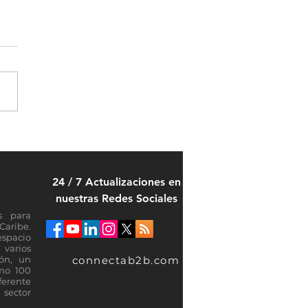
5 del ranking mundial 2026
01 de la industria de
cios gestionados
24 / 7 Actualizaciones en
nuestras Redes Sociales
s para
Caribe.
espacio
varios
connectab2b.com
ión, un
omo 100
ferente
sector