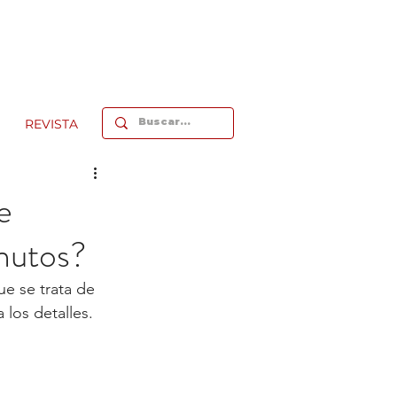
REVISTA
e
inutos?
e se trata de 
los detalles. 