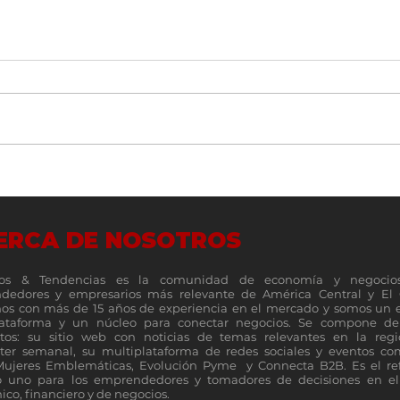
Un vistazo a fondo de la nueva
Top 1
familia de plegables Galaxy Z
MSP 5
servi
ERCA DE NOSOTROS
os & Tendencias es la comunidad de economía y negocio
dedores y empresarios más relevante de América Central y El 
s con más de 15 años de experiencia en el mercado y somos un 
lataforma y un núcleo para conectar negocios. Se compone de 
tos: su sitio web con noticias de temas relevantes en la reg
ter semanal, su multiplataforma de redes sociales y eventos c
Mujeres Emblemáticas, Evolución Pyme y Connecta B2B. Es el re
 uno para los emprendedores y tomadores de decisiones en el 
co, financiero y de negocios.