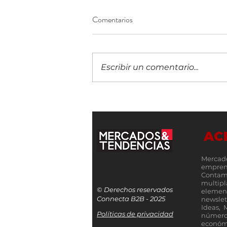
Comentarios
Escribir un comentario...
¡Construyendo el futuro
financiero! Llega a Guatemala la
IX edición del 5B Digital Summit
AC
Mercad
empren
Contamo
multip
© Derechos reservados
elemen
Connecta B2B - 2025
newslet
Ideas, 
Políticas de privacidad
número
económi