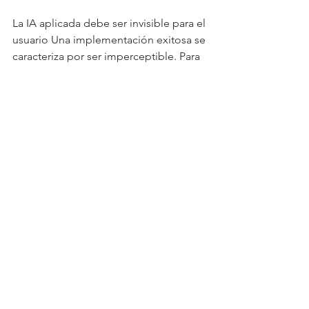
La IA aplicada debe ser invisible para el 
usuario Una implementación exitosa se 
caracteriza por ser imperceptible. Para 
el usuario final, la tecnología 
subyacente debe ser abstracta; este 
solo debe interactuar a través de sus 
canales habituales (como Microsoft 
Teams, aplicaciones web o Power 
Apps) . Y es que la inteligencia artificial 
aplicada no se ve como código, sino 
como flujos automatizados 
inteligentes, insights automáticos (que 
interpretan reportes por el usuario), y 
conocimiento accesible en lenguaje 
natural.
Actualidad
Economía