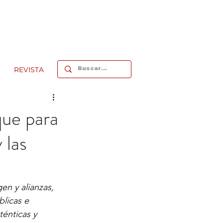
REVISTA
ue para
 las
n y alianzas, 
licas e 
ténticas y 