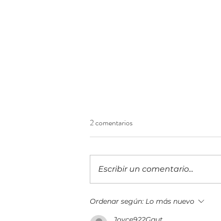
2 comentarios
Escribir un comentario...
¡Construyendo el futuro
Ordenar según:
Lo más nuevo
financiero! Llega a Guatemala la
Joyce922Gaut