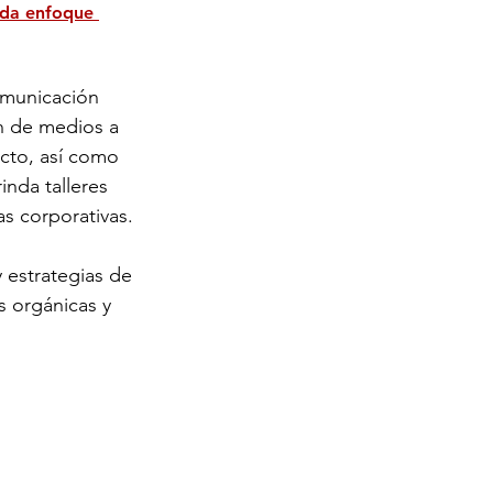
ida enfoque 
omunicación 
ón de medios a 
cto, así como 
nda talleres 
as corporativas.
 estrategias de 
 orgánicas y 