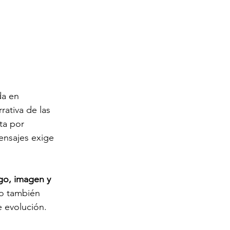
a en 
rativa de las 
ta por 
ensajes exige 
zgo, imagen y 
no también 
e evolución.