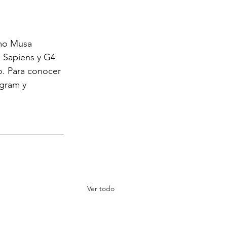
omo Musa 
, Sapiens y G4 
o. Para conocer 
agram y 
Ver todo