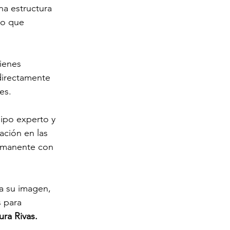
a estructura 
no que 
ienes 
directamente 
es.
ipo experto y 
ación en las 
ermanente con 
 su imagen, 
 para 
ura Rivas.