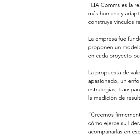
“LIA Comms es la res
más humana y adapta
construye vínculos re
La empresa fue funda
proponen un modelo 
en cada proyecto par
La propuesta de val
apasionado, un enfoq
estrategias, transpa
la medición de resul
“Creemos firmement
cómo ejerce su lider
acompañarlas en ese