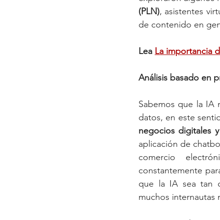
(PLN)
, asistentes vi
de contenido en gen
Lea 
La importancia d
Análisis basado en 
Sabemos que la IA n
datos, en este sent
negocios digitales 
aplicación de chatbot
comercio electrón
constantemente para
que la IA sea tan 
muchos internautas m