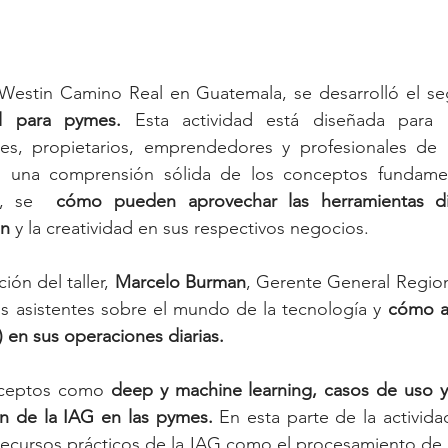
 Westin Camino Real en Guatemala, se desarrolló el s
ial para pymes.
 Esta actividad está diseñada para p
es, propietarios, emprendedores y profesionales de 
 una comprensión sólida de los conceptos fundament
s, se  
cómo pueden aprovechar las herramientas dis
ón
 y la creatividad en sus respectivos negocios. 
ón del taller,
 Marcelo Burman
, Gerente General Region
s asistentes sobre el mundo de la tecnología y 
cómo ap
) en sus operaciones diarias. 
onceptos como
 deep y machine learning, casos de uso y 
n de la IAG en las pymes.
 En esta parte de la actividad
recursos prácticos de la IAG como el procesamiento de 