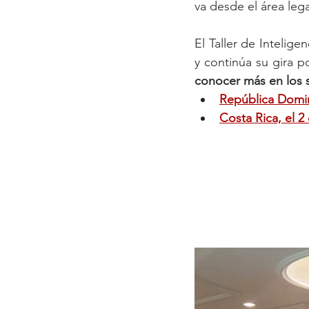
va desde el área lega
El Taller de Intelige
y continúa su gira p
conocer más en los s
República Domin
Costa Rica, el 