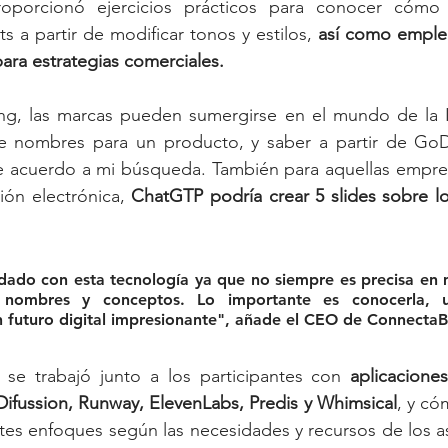
oporcionó ejercicios prácticos para conocer cómo 
s a partir de modificar tonos y estilos,
 así como emplea
ara estrategias comerciales. 
ng, las marcas pueden sumergirse en el mundo de la 
e nombres para un producto, y saber a partir de GoD
 acuerdo a mi búsqueda. También para aquellas empre
ión electrónica, 
ChatGTP podría crear 5 slides sobre lo
dado con esta tecnología ya que no siempre es precisa en 
 nombres y conceptos. Lo importante es conocerla, us
 futuro digital impresionante", añade el CEO de Connecta
n se trabajó junto a los participantes con 
aplicacione
ifussion, Runway, ElevenLabs, Predis y Whimsical
, y có
ntes enfoques según las necesidades y recursos de los as