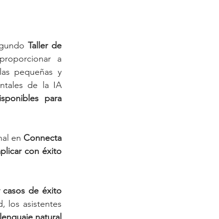
egundo 
Taller de 
roporcionar a 
las pequeñas y 
ales de la IA 
ponibles para 
al en 
Connecta 
licar con éxito 
casos de éxito  
, los asistentes 
lenguaje natural 