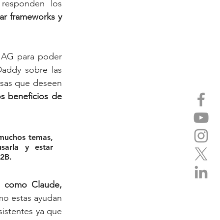
responden los 
r frameworks y 
IAG para poder 
addy sobre las 
sas que deseen 
s beneficios de 
muchos temas, 
arla y estar 
B2B.
s como Claude, 
mo estas ayudan 
istentes ya que 