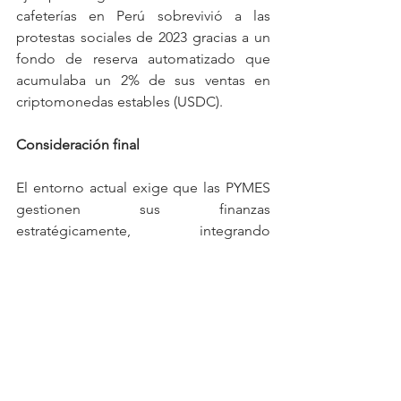
cafeterías en Perú sobrevivió a las 
protestas sociales de 2023 gracias a un 
fondo de reserva automatizado que 
acumulaba un 2% de sus ventas en 
criptomonedas estables (USDC).
Consideración final
El entorno actual exige que las PYMES 
gestionen sus finanzas 
estratégicamente, integrando 
tecnología, explorando financiamiento 
y desarrollando estructuras resilientes, 
lo que no solo mejora su supervivencia, 
sino que convierte sus finanzas en un 
diferenciador competitive clave.
Como señala María Pérez, 