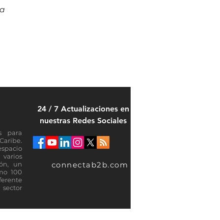
a 
24 / 7 Actualizaciones en
nuestras Redes Sociales
s para
Caribe.
espacio
varios
connectab2b.com
ión, un
omo 100
ferente
sector