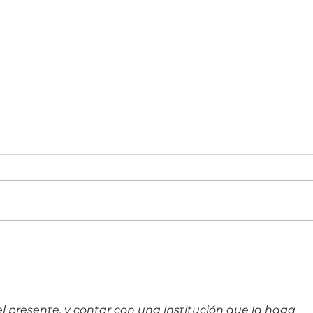
Un vistazo a fondo de la nueva
Top 1
familia de plegables Galaxy Z
MSP 5
servi
 el presente, y contar con una institución que la haga 