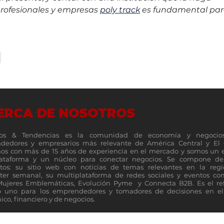
profesionales y empresas 
poly track
 es fundamental par
r
ERCA DE NOSOTROS
os & Tendencias es la comunidad de economía y negocio
dedores y empresarios más relevante de América Central y El 
s con más de 15 años de experiencia en el mercado y somos un 
lataforma y un núcleo para conectar negocios. Se compone de 
tos: su sitio web con noticias de temas relevantes en la reg
ter semanal, su multiplataforma de redes sociales y eventos c
Mujeres Emblemáticas, Evolución Pyme y Connecta B2B. Es el re
 uno para los emprendedores y tomadores de decisiones en el 
co, financiero y de negocios.