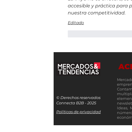
accesible y práctica para 
nuestra competitividad.
Editado
Me gusta
Reacciona
AC
Mercad
empren
Contamo
multip
© Derechos reservados
elemen
Connecta B2B - 2025
newslet
Ideas, 
Políticas de privacidad
número
económi