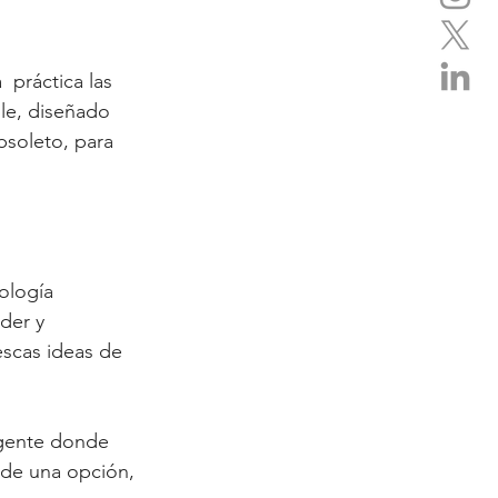
  práctica las 
ble, diseñado 
soleto, para 
logía 
der y 
escas ideas de 
igente donde 
 de una opción, 