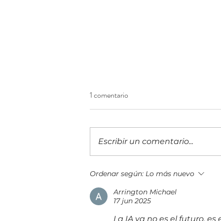
1 comentario
Escribir un comentario...
¡Construyendo el futuro
Ordenar según:
Lo más nuevo
financiero! Llega a Guatemala la
Arrington Michael
IX edición del 5B Digital Summit
17 jun 2025
La IA ya no es el futuro, es