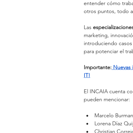
entender cómo trabaj
otros puntos, todo a t
Las
 especializacione
marketing, innovación
introduciendo casos 
para potenciar el tr
Importante:
 Nuevas 
IT!
El INCAIA cuenta co
pueden mencionar: 
Marcelo Burman
Lorena Díaz Qui
Christian Correi