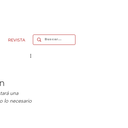
REVISTA
ón
ará una 
 lo necesario 