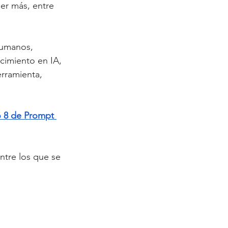
er más, entre 
humanos, 
ocimiento en IA, 
rramienta, 
o 8 de Prompt 
entre los que se 