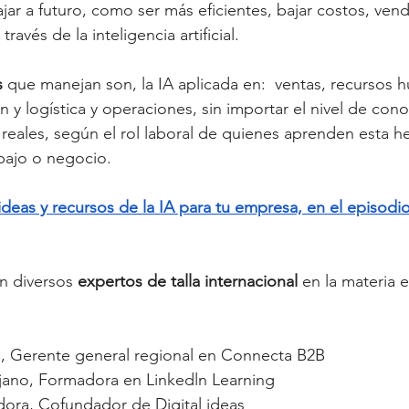
ar a futuro, como ser más eficientes, bajar costos, vend
ravés de la inteligencia artificial. 
s 
que manejan son, la IA aplicada en:  ventas, recursos 
 y logística y operaciones, sin importar el nivel de con
reales, según el rol laboral de quienes aprenden esta he
abajo o negocio. 
ideas y recursos de la IA para tu empresa, en el episodi
n diversos
 expertos de talla internacional
 en la materia 
, Gerente general regional en Connecta B2B
jano, Formadora en Linkedln Learning 
dora, Cofundador de Digital ideas