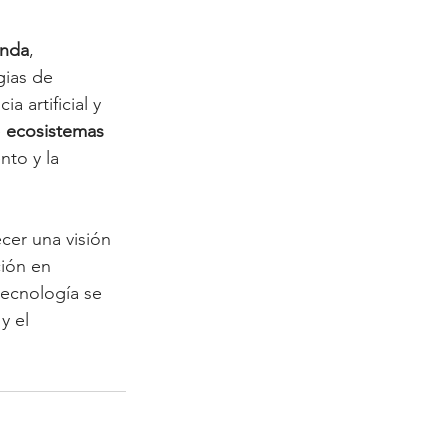
 
enda
, 
ias de 
a artificial y 
 
ecosistemas 
nto y la 
ecer una visión 
ción en 
tecnología se 
y el 