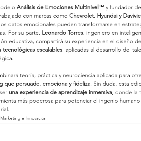
modelo 
Análisis de Emociones Multinivel™
 y fundador de
 trabajado con marcas como 
Chevrolet, Hyundai y Davivi
s datos emocionales pueden transformarse en estrateg
s. Por su parte, 
Leonardo Torres
, ingeniero en inteligenci
ión educativa, compartirá su experiencia en el diseño de
es tecnológicas escalables
, aplicadas al desarrollo del tale
égica.
ombinará teoría, práctica y neurociencia aplicada para ofr
g que persuade, emociona y fideliza
. Sin duda, esta edi
ser 
una experiencia de aprendizaje inmersiva
, donde la 
amienta más poderosa para potenciar el ingenio humano 
ial.
Marketing e Innovación