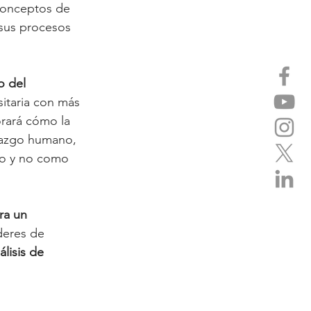
conceptos de 
 sus procesos 
o del 
sitaria con más 
orará cómo la 
erazgo humano, 
co y no como 
ra un 
íderes de 
álisis de 
 