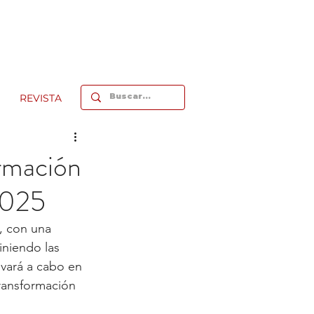
REVISTA
ormación
2025
, con una 
iniendo las 
evará a cabo en 
transformación 