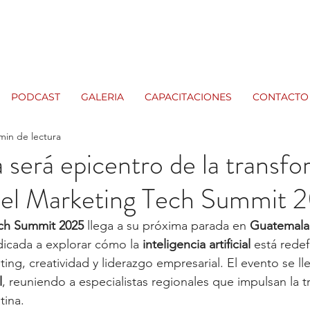
PODCAST
GALERIA
CAPACITACIONES
CONTACTO
min de lectura
será epicentro de la transf
n el Marketing Tech Summit 
ch Summit 2025
 llega a su próxima parada en 
Guatemala
dicada a explorar cómo la 
inteligencia artificial
 está redef
ing, creatividad y liderazgo empresarial. El evento se ll
l
, reuniendo a especialistas regionales que impulsan la 
tina.