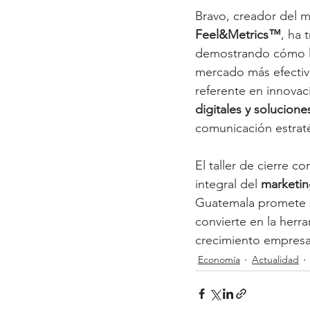
Bravo, creador del 
Feel&Metrics™
, ha
demostrando cómo lo
mercado más efectiva
referente en innovac
digitales y solucion
comunicación estrat
El taller de cierre c
integral del 
marketin
Guatemala promete 
convierte en la herr
crecimiento empresar
Economía
Actualidad