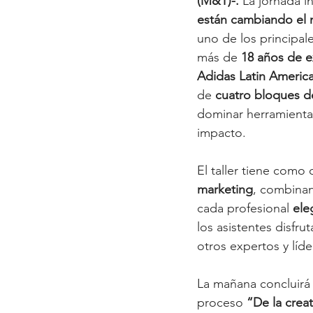
(M&T)-. 
La jornada in
están cambiando el 
uno de los principale
más de 
18 años de e
Adidas Latin Americ
de 
cuatro bloques d
dominar herramientas
impacto.
El taller tiene como 
marketing
, combinan
cada profesional 
ele
los asistentes disfru
otros expertos y líde
La mañana concluirá 
proceso 
“De la crea