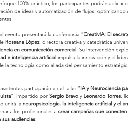
nfoque 100% práctico, los participantes podrán aplicar 
ación de ideas y automatización de flujos, optimizando
entas.
el evento presentará la conferencia 
“CreativIA: El secret
de 
Rossana López
, directora creativa y catedrática univer
iencia en comunicación comercial
. Su intervención expl
ad e inteligencia artificial
 impulsa la innovación y el lid
de la tecnología como aliada del pensamiento estratégi
asistentes participarán en el taller 
“IA y Neurociencia pa
uista”
, impartido por 
Sergio Bravo
 y 
Leonardo Torres
, l
o unirá la 
neuropsicología, la inteligencia artificial y el an
eñar a los profesionales a 
crear campañas que conecten
 sus audiencias
.