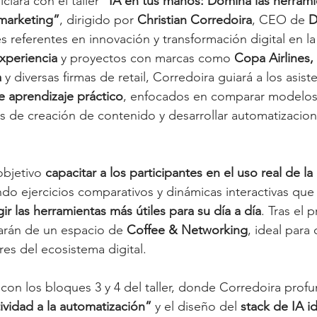
iciará con el taller 
“IA en tus manos: Domina las herrami
marketing”
, dirigido por 
Christian Corredoira
, CEO de 
D
s referentes en innovación y transformación digital en l
xperiencia
 y proyectos con marcas como 
Copa Airlines, 
a
 y diversas firmas de retail, Corredoira guiará a los asist
e aprendizaje práctico
, enfocados en comparar modelos 
 de creación de contenido y desarrollar automatizacion
objetivo 
capacitar a los participantes en el uso real de la 
do ejercicios comparativos y dinámicas interactivas que 
gir las herramientas más útiles para su día a día
. Tras el 
tarán de un espacio de 
Coffee & Networking
, ideal para
res del ecosistema digital.
con los bloques 3 y 4 del taller, donde Corredoira profun
tividad a la automatización”
 y el diseño del 
stack de IA id