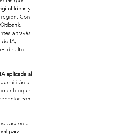
entas que 
igital Ideas
 y 
a región. Con 
Citibank, 
entes a través 
de IA, 
es de alto 
IA aplicada al 
permitirán a 
primer bloque, 
 conectar con 
dizará en el 
eal para 