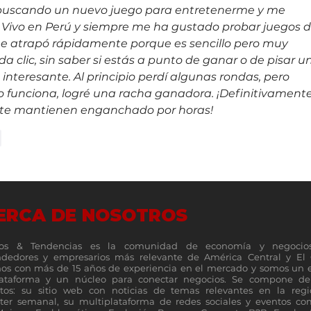
buscando un nuevo juego para entretenerme y me 
. Vivo en Perú y siempre me ha gustado probar juegos d
me atrapó rápidamente porque es sencillo pero muy 
a clic, sin saber si estás a punto de ganar o de pisar u
 interesante. Al principio perdí algunas rondas, pero 
funciona, logré una racha ganadora. ¡Definitivamente
e te mantienen enganchado por horas!
r
ERCA DE NOSOTROS
os & Tendencias es la comunidad de economía y negocio
dedores y empresarios más relevante de América Central y El 
s con más de 15 años de experiencia en el mercado y somos un 
lataforma y un núcleo para conectar negocios. Se compone de 
tos: su sitio web con noticias de temas relevantes en la reg
ter semanal, su multiplataforma de redes sociales y eventos c