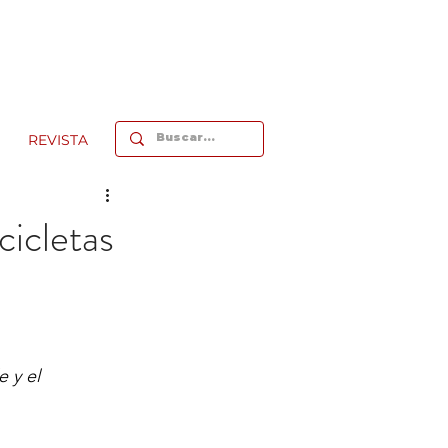
REVISTA
icletas
 y el 