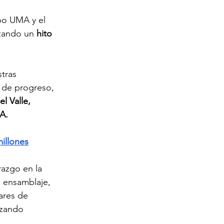
po UMA y el 
zando un 
hito 
tras 
 de progreso, 
l Valle, 
A.
illones
razgo en la 
e ensamblaje, 
ares de 
izando 