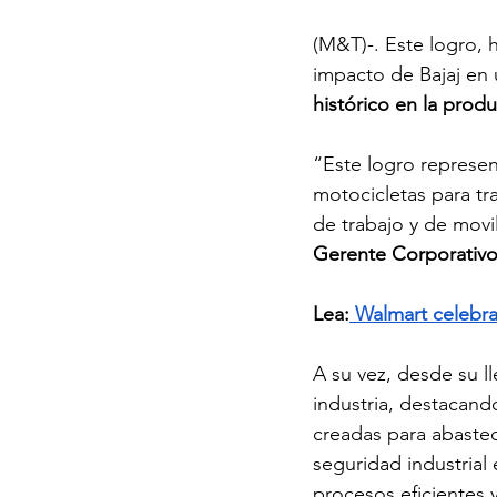
(M&T)-. Este logro, 
impacto de Bajaj en
histórico en la prod
“Este logro represen
motocicletas para t
de trabajo y de movil
Gerente Corporativ
Lea:
 Walmart celebr
A su vez, desde su ll
industria, destacan
creadas para abastec
seguridad industrial 
procesos eficientes 