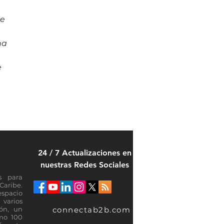
e 
na 
 
24 / 7 Actualizaciones en
nuestras Redes Sociales
s para
Caribe.
espacio
varios
connectab2b.com
ión, un
omo 100