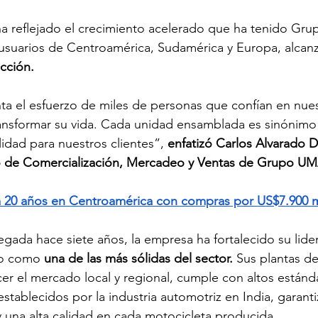
ha reflejado el crecimiento acelerado que ha tenido Gru
 usuarios de Centroamérica, Sudamérica y Europa, alcan
ucción.
ta el esfuerzo de miles de personas que confían en nues
ransformar su vida. Cada unidad ensamblada es sinónimo
idad para nuestros clientes”, 
enfatizó Carlos Alvarado De
o de Comercialización, Mercadeo y Ventas de Grupo UM
a 20 años en Centroamérica con compras por US$7.900 m
egada hace siete años, la empresa ha fortalecido su lide
do como
 una de las más sólidas del sector.
 Sus plantas d
er el mercado local y regional, cumple con altos estánd
establecidos por la industria automotriz en India, garant
y una alta calidad en cada motocicleta producida.