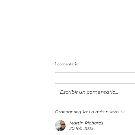
1 comentario
Escribir un comentario...
¡Construyendo el futuro
Ordenar según:
Lo más nuevo
financiero! Llega a Guatemala la
Martin Richards
IX edición del 5B Digital Summit
20 feb 2025