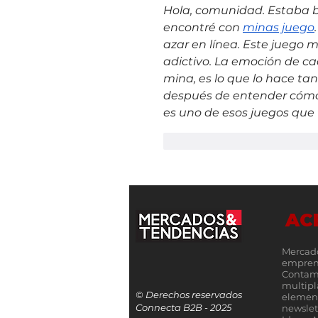
Hola, comunidad. Estaba 
encontré con 
minas juego
azar en línea. Este juego 
adictivo. La emoción de cad
mina, es lo que lo hace tan
después de entender cómo 
es uno de esos juegos qu
Me gusta
Reacciona
AC
Mercad
empren
Contamo
multip
© Derechos reservados
elemen
Connecta B2B - 2025
newslet