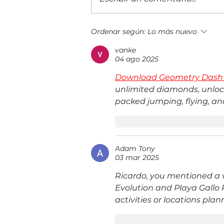
Contrato eólico de US$350
Ordenar según:
Lo más nuevo
millones consolida a Panamá
vanke
como destino de inversión
04 ago 2025
energética
Download Geometry Dash AP
unlimited diamonds, unlocke
packed jumping, flying, an
Me gusta
Reacciona
Adam Tony
03 mar 2025
Ricardo, you mentioned a v
Evolution and Playa Gallo 
activities or locations pla
Me gusta
Reacciona