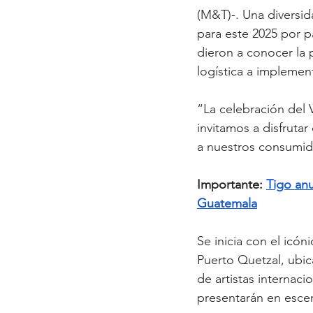
(M&T)-. Una diversid
para este 2025 por pa
dieron a conocer la 
logística a implement
“La celebración del 
invitamos a disfruta
a nuestros consumid
Importante: 
Tigo anu
Guatemala
Se inicia con el icóni
Puerto Quetzal, ubic
de artistas internac
presentarán en escen