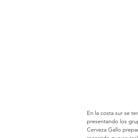
En la costa sur se te
presentando los grup
Cerveza Gallo preparó
recorrido que se real