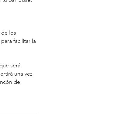
 
de los 
ra facilitar la 
que será 
rtirá una vez 
incón de 