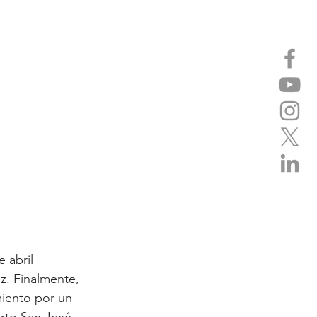
 abril 
z. Finalmente, 
miento por un 
erto San José.