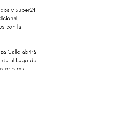
ados y Super24 
icional
, 
os con la 
za Gallo abrirá 
unto al Lago de 
ntre otras 