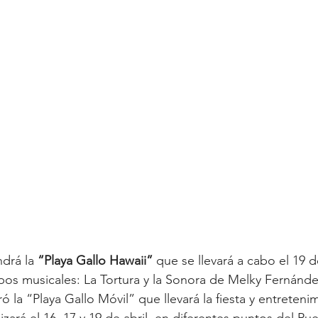
ndrá la 
“Playa Gallo Hawaii”
 que se llevará a cabo el 19 de
os musicales: La Tortura y la Sonora de Melky Fernánde
 la “Playa Gallo Móvil” que llevará la fiesta y entreteni
izará el 16, 17 y 19 de abril, en diferentes puntos del Pu