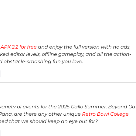
Evolución Pyme Guatemala 2026
Costa
reunió a más de 400 empresarios
Belén
estra
tradi
K 2.2 for free
 and enjoy the full version with no ads, 
d editor levels, offline gameplay, and all the action-
d obstacle-smashing fun you love.
r
ariety of events for the 2025 Gallo Summer. Beyond Gal
Pana, are there any other unique 
Retro Bowl College
nned that we should keep an eye out for?
r