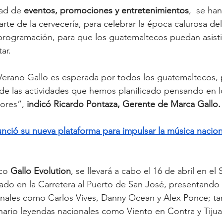
ad de 
eventos, promociones y entretenimientos
,  se h
rte de la cervecería, para celebrar la época calurosa de
programación, para que los guatemaltecos puedan asistir
ar. 
Verano Gallo es esperada por todos los guatemaltecos, p
r de las actividades que hemos planificado pensando en l
ores”,
 indicó Ricardo Pontaza, Gerente de Marca Gallo.
nció su nueva plataforma para impulsar la música nacion
co 
Gallo Evolution
, se llevará a cabo el 16 de abril en el
ado en la Carretera al Puerto de San José, presentando 
ionales como Carlos Vives, Danny Ocean y Alex Ponce; ta
ario leyendas nacionales como Viento en Contra y Tijua