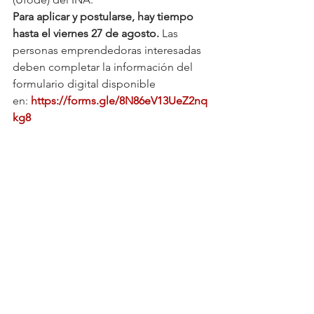
Para aplicar y postularse, hay tiempo 
hasta el viernes 27 de agosto.
 Las 
personas emprendedoras interesadas 
deben completar la información del 
formulario digital disponible 
en: 
https://forms.gle/8N86eV13UeZ2nq
kg8
#INA
#CostaRica
#becas
#Emprendedurismo
#Noticias
#Actualidad
#MEIC
Ver todo
Entradas relacionadas