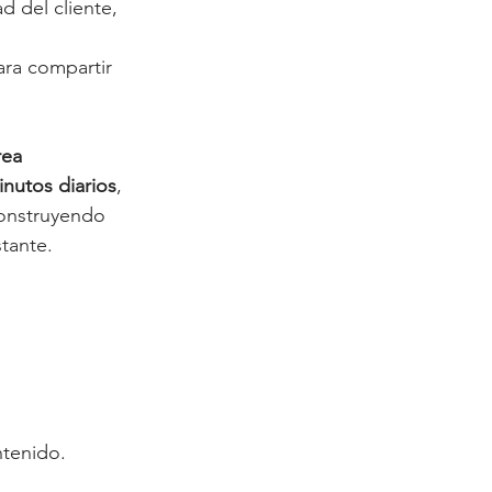
 del cliente, 
ara compartir 
rea 
inutos diarios
, 
construyendo 
tante.
ntenido.