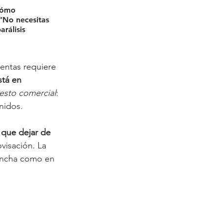
cómo 
“No necesitas 
rálisis 
entas requiere 
stá en 
esto comercial
: 
nidos.
que dejar de 
ovisación. La 
cancha como en 