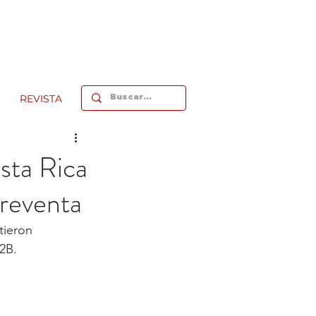
REVISTA
sta Rica
breventa
tieron 
2B.