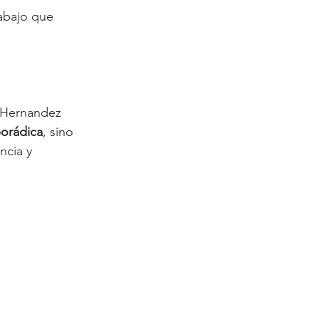
rabajo que 
e.Hernandez 
porádica
, sino 
ncia y 