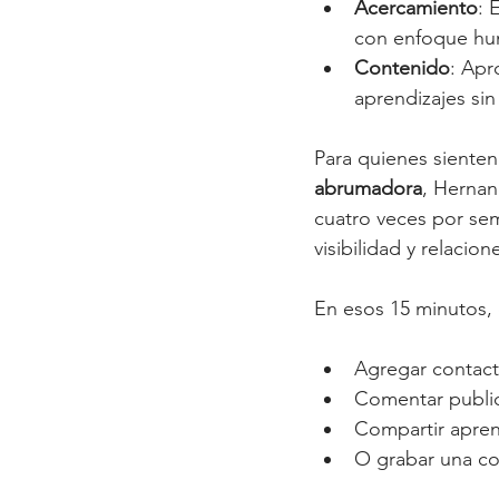
Acercamiento
: 
con enfoque h
Contenido
: Apr
aprendizajes si
Para quienes sienten
abrumadora
, Hernand
cuatro veces por sem
visibilidad y relaci
En esos 15 minutos,
Agregar contact
Comentar public
Compartir apren
O grabar una co