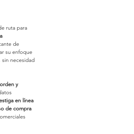
e ruta para 
a 
tante de 
ar su enfoque 
 sin necesidad 
orden y 
datos 
stiga en línea 
so de compra 
comerciales 