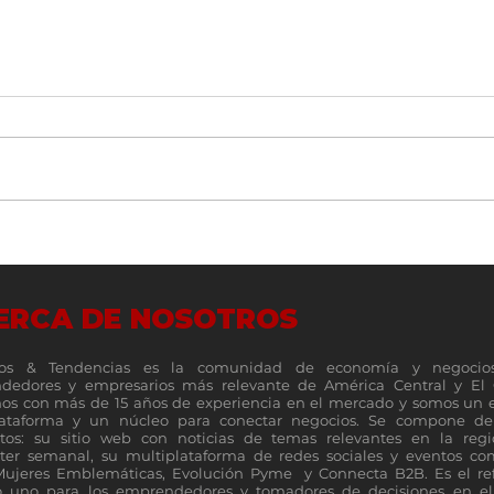
Evolución Pyme Guatemala 2026
Costa
reunió a más de 400 empresarios
Belén
estra
ERCA DE NOSOTROS
tradi
os & Tendencias es la comunidad de economía y negocio
dedores y empresarios más relevante de América Central y El 
s con más de 15 años de experiencia en el mercado y somos un 
lataforma y un núcleo para conectar negocios. Se compone de 
tos: su sitio web con noticias de temas relevantes en la reg
ter semanal, su multiplataforma de redes sociales y eventos c
Mujeres Emblemáticas, Evolución Pyme y Connecta B2B. Es el re
 uno para los emprendedores y tomadores de decisiones en el 