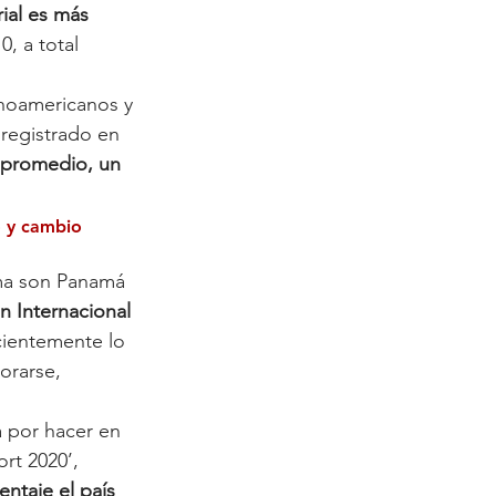
ial es más 
, a total 
inoamericanos y 
 registrado en 
n promedio, un 
o y cambio 
ema son Panamá 
n Internacional 
cientemente lo 
orarse, 
a por hacer en 
rt 2020’, 
ntaje el país 