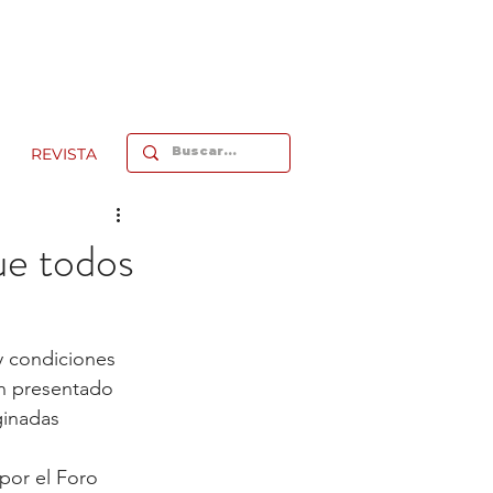
REVISTA
que todos
 condiciones 
an presentado 
ginadas 
por el Foro 