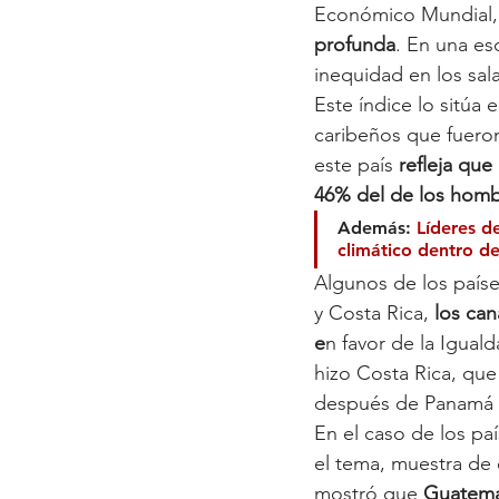
Económico Mundial,
profunda
. En una esc
inequidad en los sal
Este índice lo sitúa
caribeños que fueron 
este país 
refleja que
46% del de los homb
Además: 
Líderes d
climático dentro d
Algunos de los país
y Costa Rica,
 los can
e
n favor de la Igual
hizo Costa Rica, que 
después de Panamá 
En el caso de los pa
el tema, muestra de 
mostró que
 Guatema