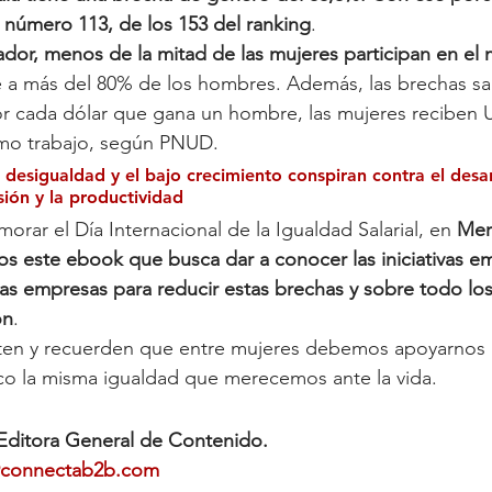
o número 113, de los 153 del ranking
. 
vador, menos de la mitad de las mujeres participan en el
e a más del 80% de los hombres. Además, las brechas sal
or cada dólar que gana un hombre, las mujeres reciben 
smo trabajo, según PNUD.
 desigualdad y el bajo crecimiento conspiran contra el desarr
usión y la productividad
rar el Día Internacional de la Igualdad Salarial, en 
Mer
s este ebook que busca dar a conocer las iniciativas em
as empresas para reducir estas brechas y sobre todo los
ón
.
uten y recuerden que entre mujeres debemos apoyarnos p
o la misma igualdad que merecemos ante la vida.
 Editora General de Contenido.
@connectab2b.com