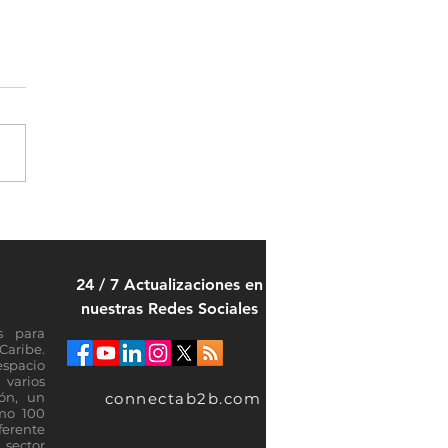
 Rica Marriott Hacienda
 cumple 30 años con una
tegia basada en innovación y
24 / 7 Actualizaciones en
ción
nuestras Redes Sociales
s para
Caribe.
espacio
varios
connectab2b.com
ión, un
omo 100
ferente
sector