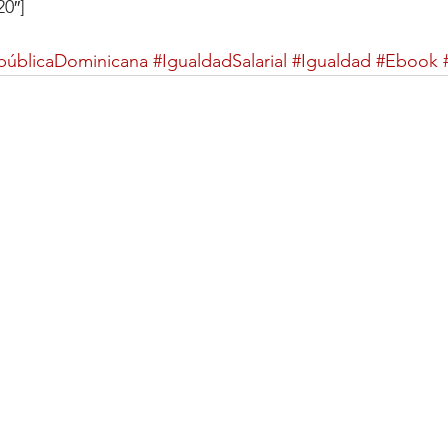
0″]
públicaDominicana
#IgualdadSalarial
#Igualdad
#Ebook