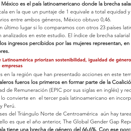
 
México es el país latinoamericano donde la brecha salar
ala en la que un puntaje de 1 equivale a total equidad y 0
arios entre ambos géneros, México obtuvo 0,46. 
 en último lugar si lo comparamos con otros 23 países lat
analizados en este estudio. El índice de brecha salarial
 los ingresos percibidos por las mujeres representan, e
res.
e Latinoamérica priorizan sostenibilidad, igualdad de géner
e empresas
es en la región que han presentado acciones en este t
aleros fueros los primeros en formar parte de la Coalició
dad de Remuneración (EPIC por sus siglas en inglés) y re
lo convierte en  el tercer país latinoamericano en incorp
y Perú.
íses del Triángulo Norte de Centroamérica  aún hay tare
ello es que el año anterior, The Global Gender Gap Repo
la tiene una brecha de género del 66,6%. Con ese porce