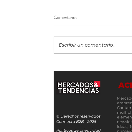
Comentarios
Escribir un comentario...
Contrato eólico de US$350
millones consolida a Panamá
como destino de inversión
AC
energética
Mercad
empren
Contamo
multip
© Derechos reservados
elemen
Connecta B2B - 2025
newslet
Ideas, 
Políticas de privacidad
número