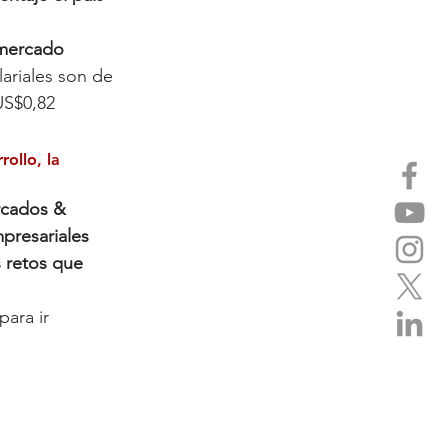
 mercado 
ariales son de 
US$0,82 
ollo, la 
cados & 
presariales 
 retos que 
ara ir 