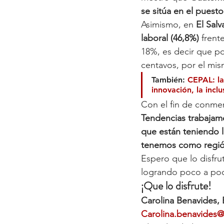
se sitúa en el puest
Asimismo, en 
El Sal
laboral (46,8%)
 frent
18%, es decir que p
centavos, por el mi
También: 
CEPAL: la
innovación, la incl
Con el fin de conmemo
Tendencias trabajamo
que están teniendo l
tenemos como regi
Espero que lo disfr
logrando poco a poc
¡Que lo disfrute!
Carolina Benavides,
Carolina.benavides