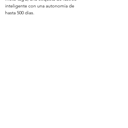
inteligente con una autonomía de 
hasta 500 días.
Con estos lanzamientos, Motorola 
anticipa un nuevo año marcado por 
anuncios que fortalecen su portafolio 
de productos y su visión de innovación.
Actualidad
Tecnología
Ver todo
Entradas relacionadas