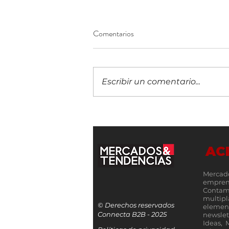
Comentarios
Escribir un comentario...
Centro Bancario Internacional de
Panamá fortalece su posición
regional con mayor crecimiento
AC
en depósitos y crédito
Mercad
empren
Contamo
multip
© Derechos reservados
elemen
Connecta B2B - 2025
newslet
Ideas, 