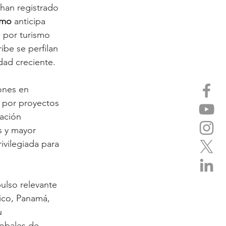
han registrado 
smo
 anticipa 
 por turismo 
ibe se perfilan 
dad creciente.
ones en 
 por proyectos 
ación 
s y mayor 
ivilegiada para 
ulso relevante 
xico, Panamá, 
u 
lobales de 