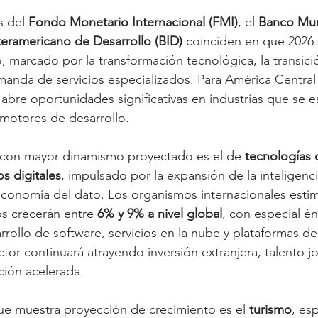
 del 
Fondo Monetario Internacional (FMI)
, el 
Banco Mun
eramericano de Desarrollo (BID)
 coinciden en que 2026 
o, marcado por la transformación tecnológica, la transici
anda de servicios especializados. Para América Central 
 abre oportunidades significativas en industrias que se e
otores de desarrollo.
 con mayor dinamismo proyectado es el de 
tecnologías d
os digitales
, impulsado por la expansión de la inteligencia a
economía del dato. Los organismos internacionales esti
os crecerán entre 
6% y 9% a nivel global
, con especial én
rrollo de software, servicios en la nube y plataformas de
ctor continuará atrayendo inversión extranjera, talento j
ión acelerada.
ue muestra proyección de crecimiento es el 
turismo
, es