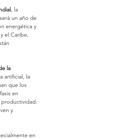
dial
, la 
será un año de 
ón energética y 
y el Caribe, 
stán 
e la 
rtificial, la 
man que los 
fasis en 
 productividad. 
oven y 
pecialmente en 