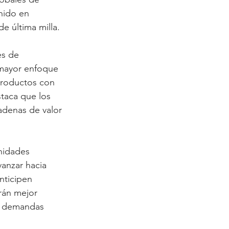
nido en 
e última milla.
es de 
 mayor enfoque 
 productos con 
taca que los 
adenas de valor 
nidades 
vanzar hacia 
nticipen 
rán mejor 
s demandas 