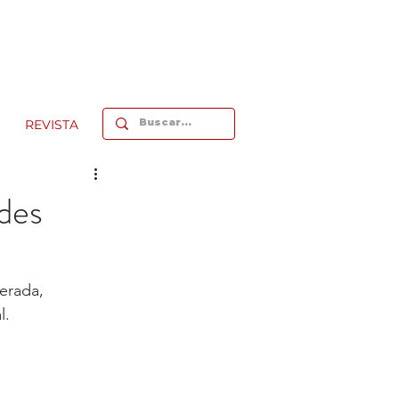
REVISTA
des
erada, 
l. 