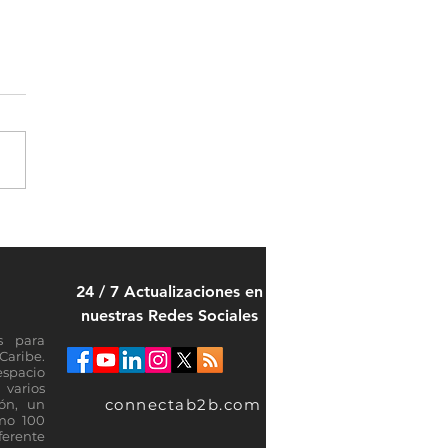
ato eólico de US$350
nes consolida a Panamá
destino de inversión
24 / 7 Actualizaciones en
ética
nuestras Redes Sociales
s para
Caribe.
espacio
varios
connectab2b.com
ión, un
omo 100
ferente