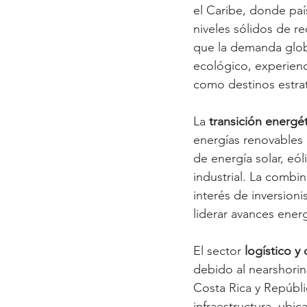
el Caribe, donde pa
niveles sólidos de re
que la demanda globa
ecológico, experienci
como destinos estrat
La 
transición energé
energías renovables 
de energía solar, eó
industrial. La combi
interés de inversioni
liderar avances ener
El sector 
logístico y
debido al nearshorin
Costa Rica y Repúbl
infraestructura, ubi