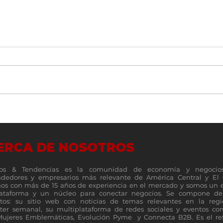
La Cosecha 2026 impulsa al café
Contr
panameño como un motor de
millo
turismo, gastronomía y cultura
como 
ERCA DE NOSOTROS
energ
os & Tendencias es la comunidad de economía y negocio
dedores y empresarios más relevante de América Central y El 
s con más de 15 años de experiencia en el mercado y somos un 
lataforma y un núcleo para conectar negocios. Se compone de 
tos: su sitio web con noticias de temas relevantes en la reg
ter semanal, su multiplataforma de redes sociales y eventos c
Mujeres Emblemáticas, Evolución Pyme y Connecta B2B. Es el re