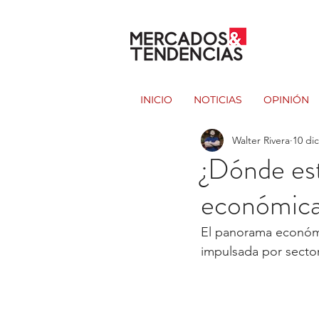
INICIO
NOTICIAS
OPINIÓN
Walter Rivera
10 di
¿Dónde est
económica
El panorama económi
impulsada por sectore