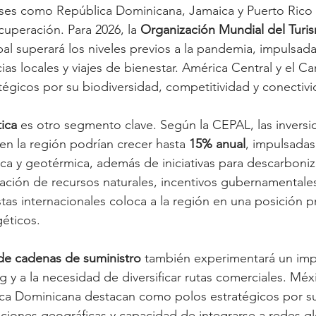
íses como República Dominicana, Jamaica y Puerto Rico 
cuperación. Para 2026, la 
Organización Mundial del Turi
l superará los niveles previos a la pandemia, impulsada
as locales y viajes de bienestar. América Central y el Car
égicos por su biodiversidad, competitividad y conectivi
tica
 es otro segmento clave. Según la CEPAL, las inversi
en la región podrían crecer hasta 
15% anual
, impulsadas
lica y geotérmica, además de iniciativas para descarboniz
nación de recursos naturales, incentivos gubernamentale
stas internacionales coloca a la región en una posición pr
géticos.
 de cadenas de suministro
 también experimentará un imp
g y a la necesidad de diversificar rutas comerciales. Mé
ica Dominicana destacan como polos estratégicos por s
caciones geográficas y capacidad de integrarse a redes g