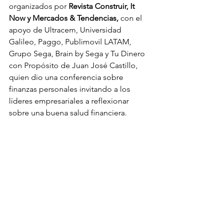
organizados por 
Revista Construir, It 
Now y Mercados & Tendencias,
 con el 
apoyo de Ultracem, Universidad 
Galileo, Paggo, Publimovil LATAM, 
Grupo Sega, Brain by Sega y Tu Dinero 
con Propósito de Juan José Castillo, 
quien dio una conferencia sobre 
finanzas personales invitando a los 
líderes empresariales a reflexionar 
sobre una buena salud financiera. 
Con los Connecta Awards, Connecta 
B2B cierra un año más conectando  
líderes y empresas a través de cada 
uno de los espacios que se han creado 
en 8 países en América Central y el 
Caribe. 