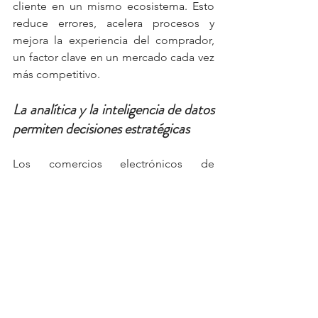
cliente en un mismo ecosistema. Esto 
reduce errores, acelera procesos y 
mejora la experiencia del comprador, 
un factor clave en un mercado cada vez 
más competitivo.
La analítica y la inteligencia de datos 
permiten decisiones estratégicas
Los comercios electrónicos de 
Guatemala generan datos valiosos que 
deben procesarse de manera eficiente. 
Con herramientas de analítica en la 
nube, las empresas pueden anticipar 
demanda, personalizar ofertas y 
comprender mejor el comportamiento 
del consumidor, aumentando su 
capacidad de crecimiento.
Negocios