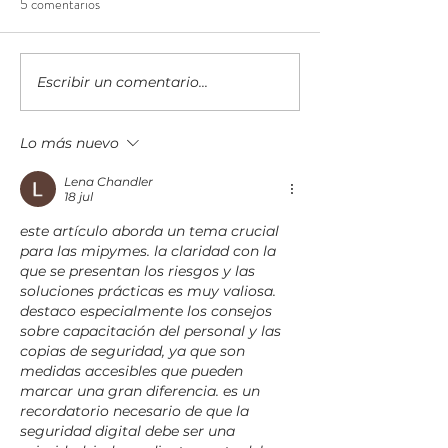
5 comentarios
Escribir un comentario...
Más que una tienda:
Costa Rica consoli
Universal cumple 100 años
Colombia como m
como parte de la historia de
estratégico para la
Lo más nuevo
las familias costarricenses
de su industria de 
Lena Chandler
18 jul
este artículo aborda un tema crucial 
para las mipymes. la claridad con la 
que se presentan los riesgos y las 
soluciones prácticas es muy valiosa. 
destaco especialmente los consejos 
sobre capacitación del personal y las 
copias de seguridad, ya que son 
medidas accesibles que pueden 
marcar una gran diferencia. es un 
recordatorio necesario de que la 
seguridad digital debe ser una 