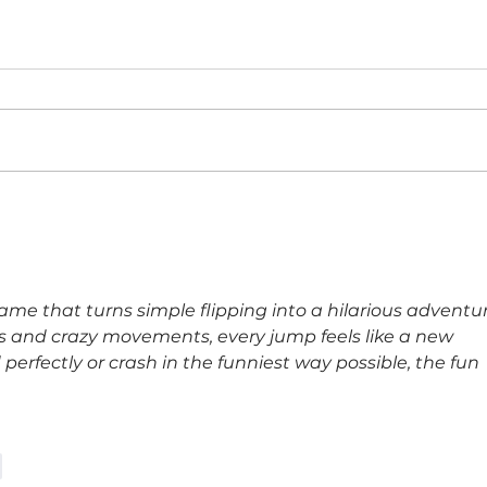
Un vistazo a fondo de la nueva
Top 1
familia de plegables Galaxy Z
MSP 5
servi
 game that turns simple flipping into a hilarious adventur
s and crazy movements, every jump feels like a new 
perfectly or crash in the funniest way possible, the fun 
r