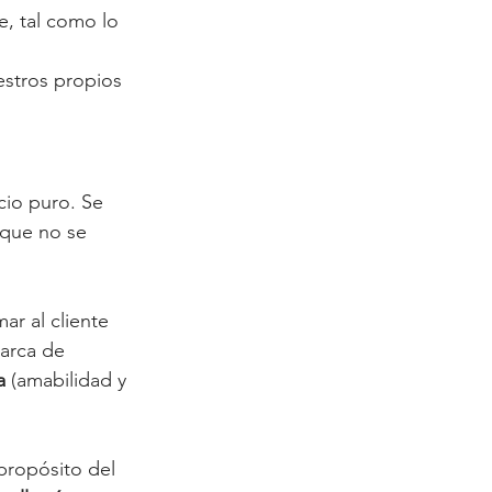
, tal como lo 
estros propios 
cio puro. Se 
 que no se 
ar al cliente 
arca de 
a
 (amabilidad y 
propósito del 