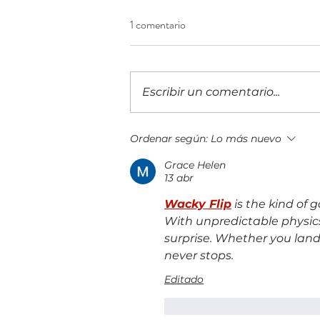
1 comentario
Escribir un comentario...
¡Construyendo el futuro
Ordenar según:
Lo más nuevo
financiero! Llega a Guatemala la
Grace Helen
IX edición del 5B Digital Summit
13 abr
Wacky Flip
 is the kind of
With unpredictable physic
surprise. Whether you land 
never stops.
Editado
Me gusta
Reacciona