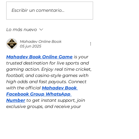
Escribir un comentario...
Un vistazo a fondo de la
Top 15 del ranking
nueva familia de plegables
2026 MSP 501 de 
Galaxy Z
industria de servici
Lo más nuevo
gestionados
Mahadev Online Book
05 jun 2025
Mahadev Book Online Game
 is your 
trusted destination for live sports and 
gaming action. Enjoy real time cricket, 
football, and casino-style games with 
high odds and fast payouts. Connect 
with the official 
Mahadev Book 
Facebook Group WhatsApp 
Number
 to get instant support, join 
exclusive groups, and receive your 
online ID quickly. Whether you are  a 
beginner or expert  player, Mahadev 
Book offers a secure, user-friendly 
platform with 24/7 customer support 
service and full privacy. Join now 