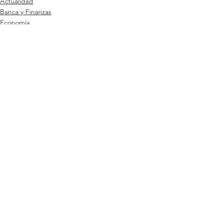
Actualidad
Banca y Finanzas
Economía
Ver todo
Entradas relacionadas