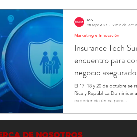
M&T
28 sept 2023
2 min de lectu
Marketing e Innovación
Insurance Tech S
encuentro para con
negocio asegurado
El 17, 18 y 20 de octubre se 
Rica y República Dominicana
experiencia única para...
ERCA DE NOSOTROS