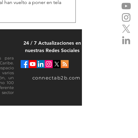
al han vuelto a poner en tela
24 / 7 Actualizaciones en
nuestras Redes Sociales
s para
Caribe.
espacio
varios
connectab2b.com
ión, un
omo 100
ferente
sector