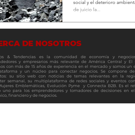
social y el deterioro ambient
de juicio la...
ERCA DE NOSOTROS
os & Tendencias es la comunidad de economía y negocio
dedores y empresarios más relevante de América Central y El 
s con más de 15 años de experiencia en el mercado y somos un 
lataforma y un núcleo para conectar negocios. Se compone de 
tos: su sitio web con noticias de temas relevantes en la reg
ter semanal, su multiplataforma de redes sociales y eventos c
Mujeres Emblemáticas, Evolución Pyme y Connecta B2B. Es el re
 uno para los emprendedores y tomadores de decisiones en el 
co, financiero y de negocios.