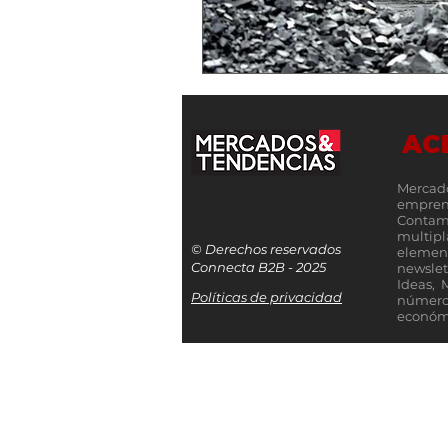
AC
Mercad
empren
Contamo
multip
© Derechos reservados
elemen
Connecta B2B - 2025
newslet
Ideas, 
Políticas de privacidad
número
económi