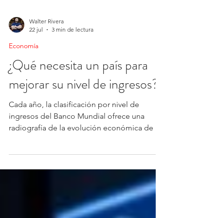
Walter Rivera
22 jul
3 min de lectura
Economía
¿Qué necesita un país para
mejorar su nivel de ingresos?
Cada año, la clasificación por nivel de
ingresos del Banco Mundial ofrece una
radiografía de la evolución económica de las
naciones. Sin embargo, detrás de cada
cambio de categoría hay historias muy
distintas: economías que aceleran su
crecimiento, países que superan crisis,
reformas estructurales o incluso revisiones