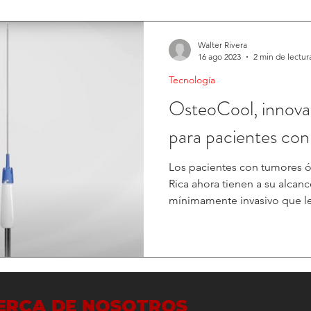
Walter Rivera
16 ago 2023
2 min de lectur
Tecnología
OsteoCool, innova
para pacientes co
Los pacientes con tumores ó
Rica ahora tienen a su alca
mínimamente invasivo que les
ERCA DE NOSOTROS