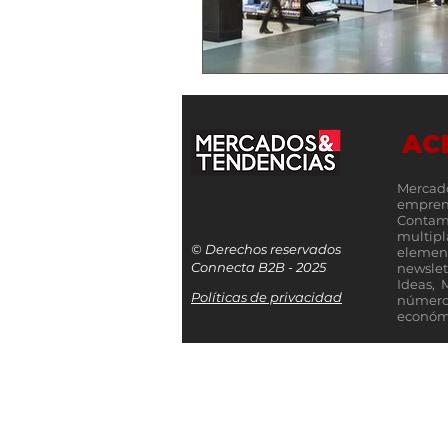
AC
Mercad
empren
Contamo
multip
© Derechos reservados
elemen
Connecta B2B - 2025
newslet
Ideas, 
Políticas de privacidad
número
económi