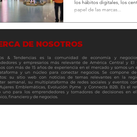
los hábitos digitales, los ce
papel de las marcas...
ERCA DE NOSOTROS
os & Tendencias es la comunidad de economía y negocio
dedores y empresarios más relevante de América Central y El 
s con más de 15 años de experiencia en el mercado y somos un 
lataforma y un núcleo para conectar negocios. Se compone de 
tos: su sitio web con noticias de temas relevantes en la reg
ter semanal, su multiplataforma de redes sociales y eventos c
Mujeres Emblemáticas, Evolución Pyme y Connecta B2B. Es el re
 uno para los emprendedores y tomadores de decisiones en el 
co, financiero y de negocios.