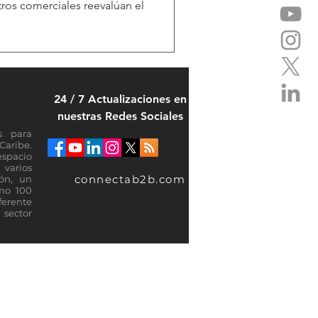
ntros comerciales reevalúan el
24 / 7 Actualizaciones en
nuestras Redes Sociales
s para
Caribe.
espacio
varios
connectab2b.com
ión, un
omo 100
ferente
sector