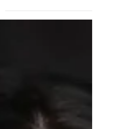
que quería formar parte de Progreso,
empresa con la que su familia ha impulsado
el desarrollo en...