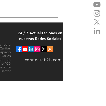
24 / 7 Actualizaciones en
nuestras Redes Sociales
s para
Caribe.
espacio
varios
connectab2b.com
ión, un
omo 100
ferente
sector