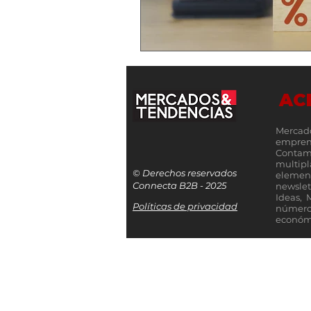
AC
Mercad
empren
Contamo
multip
© Derechos reservados
elemen
Connecta B2B - 2025
newslet
Ideas, 
Políticas de privacidad
número
económi