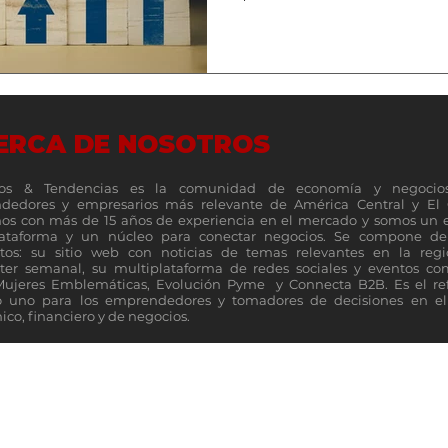
ERCA DE NOSOTROS
os & Tendencias es la comunidad de economía y negocio
dedores y empresarios más relevante de América Central y El 
s con más de 15 años de experiencia en el mercado y somos un 
lataforma y un núcleo para conectar negocios. Se compone de 
tos: su sitio web con noticias de temas relevantes en la reg
ter semanal, su multiplataforma de redes sociales y eventos c
Mujeres Emblemáticas, Evolución Pyme y Connecta B2B. Es el re
 uno para los emprendedores y tomadores de decisiones en el 
co, financiero y de negocios.