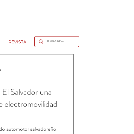
REVISTA
a
 El Salvador una
e electromovilidad
ado automotor salvadoreño