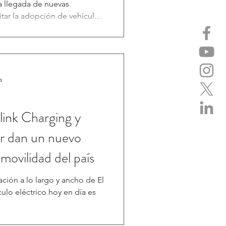
a llegada de nuevas
itar la adopción de vehículos
y con menores emisiones. En
an X-Trail e-POWER
o una alternativa que
ca al 100% con autonomía
ensada para consumidores
a
electromovilidad sin
link Charging y
r dan un nuevo
omovilidad del país
ración a lo largo y ancho de El
ulo eléctrico hoy en día es