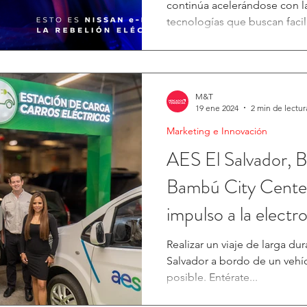
continúa acelerándose con l
tecnologías que buscan facil
más eficientes, silenciosos 
este contexto, la nueva Niss
desembarcará en el país com
combina conducción eléctri
M&T
extendida, una propuesta p
19 ene 2024
2 min de lectur
que desean avanzar hacia la 
Marketing e Innovación
depender por complet
AES El Salvador, B
Bambú City Cente
impulso a la electr
Realizar un viaje de larga du
Salvador a bordo de un vehíc
posible. Entérate...