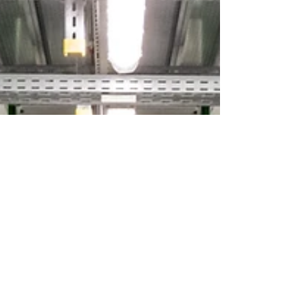
exponencial de la demanda tecnológica
empresarial y fortalecer la capacidad digital
de Centroamérica. Con una inversión
superior a los US$25 millones y una
extensión de 5.000 metros cuadrados, el
proyecto representa uno de los
movimientos más relevantes en
infraestructura te