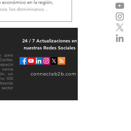
 económico en la región,
cos, los dominicanos
países con mayor dinamismo
gún datos del Fondo
proyecta un crecimiento del
24 / 7 Actualizaciones en
erando el promedio regional.
nuestras Redes Sociales
hogares aún enfrenta
s para
Caribe.
espacio
varios
connectab2b.com
ión, un
omo 100
ferente
sector