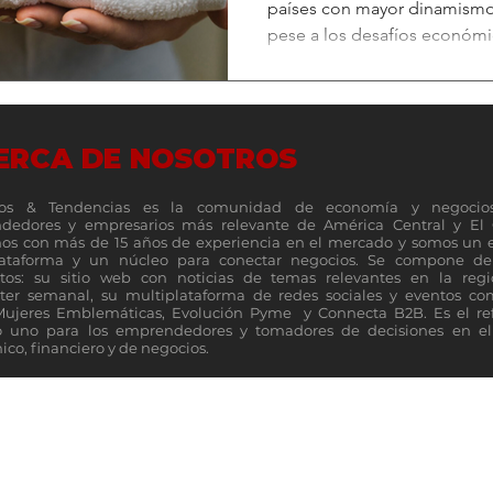
países con mayor dinamismo
pese a los desafíos económi
invierten en bienestar. (M&T)-. República Dominicana se
consolida como uno de los 
económico en la región. Se
Monetario Internacional, se 
ERCA DE NOSOTROS
PIB de 4.8% hacia 2026 , sup
Sin embargo, el 42% de los 
os & Tendencias es la comunidad de economía y negocio
dificultades p
dedores y empresarios más relevante de América Central y El 
s con más de 15 años de experiencia en el mercado y somos un 
lataforma y un núcleo para conectar negocios. Se compone de 
tos: su sitio web con noticias de temas relevantes en la reg
ter semanal, su multiplataforma de redes sociales y eventos c
Mujeres Emblemáticas, Evolución Pyme y Connecta B2B. Es el re
 uno para los emprendedores y tomadores de decisiones en el 
co, financiero y de negocios.