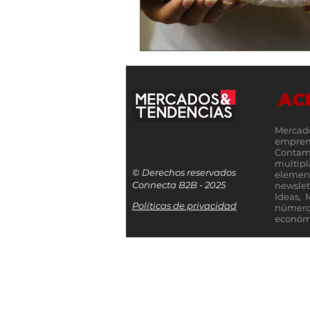
AC
Mercad
empren
Contamo
multip
© Derechos reservados
elemen
Connecta B2B - 2025
newslet
Ideas, 
Políticas de privacidad
número
económi