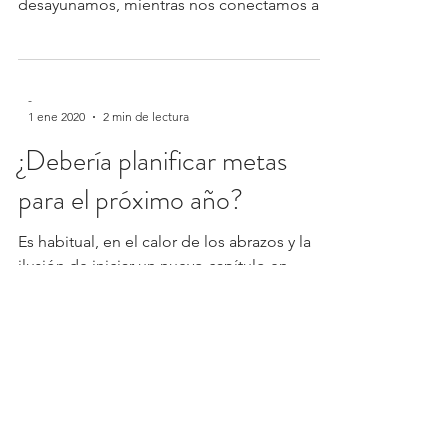
desayunamos, mientras nos conectamos a la
reunión virtual,...
-
1 ene 2020
2 min de lectura
¿Debería planificar metas
para el próximo año?
Es habitual, en el calor de los abrazos y la
ilusión de iniciar un nuevo capítulo en
blanco, que nos tracemos metas para iniciar
el...
-
29 ago 2019
2 min de lectura
Cambio organizacional a la