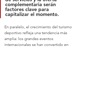
complementaria serán 
factores clave para 
capitalizar el momento.
En paralelo, el crecimiento del turismo 
deportivo refleja una tendencia más 
amplia: los grandes eventos 
internacionales se han convertido en 
herramientas estratégicas para 
impulsar inversión, empleo y visibilidad 
global. El Mundial 2026 no solo será un 
torneo de fútbol; también será una 
vitrina económica y turística capaz de 
redefinir la proyección internacional de 
múltiples ciudades y destinos.
Economía
Actualidad
Negocios