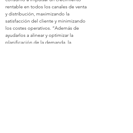
rentable en todos los canales de venta 
y distribución, maximizando la 
satisfacción del cliente y minimizando 
los costes operativos. “Además de 
ayudarlos a alinear y optimizar la 
planificación de la demanda, la 
comercialización, la cadena de 
suministro y las operaciones en toda la 
cadena de valor”, finaliza Flores.
Además
 Banco Mundial se une en el 
empoderamiento de mujeres indígenas 
en Panamá
Marketing e Innovación