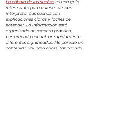
La cábala de los sueños
 es una guía 
interesante para quienes desean 
interpretar sus sueños con 
explicaciones claras y fáciles de 
entender. La información está 
organizada de manera práctica, 
permitiendo encontrar rápidamente 
diferentes significados. Me pareció un 
contenido útil para consultar cuando 
surge la curiosidad sobre cualquier 
sueño.
Me gusta
Reaccionar
镇华 莫
19 ene
¡Qué buen punto sobre unificar 
estrategias en redes! Con tanto 
cambio y la IA irrumpiendo, es crucial 
estar al día. Me hace pensar en cómo 
la estrategia y el análisis son vitales en 
muchos campos. Por ejemplo, me 