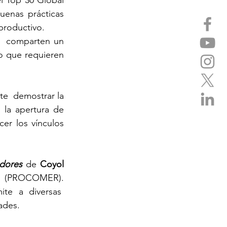
l Top 30 Global 
enas prácticas 
productivo. 
  comparten un 
o que requieren 
  demostrar la 
 la apertura de 
er los vínculos 
dores 
de 
Coyol 
ca  (PROCOMER). 
e a diversas  
ades. 