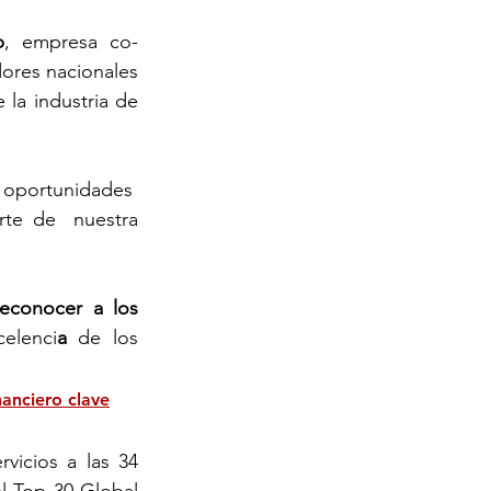
p
, empresa co-
ores nacionales 
la industria de 
portunidades  
te de  nuestra 
conocer a los 
elenci
a
 de los 
nanciero clave
icios a las 34 