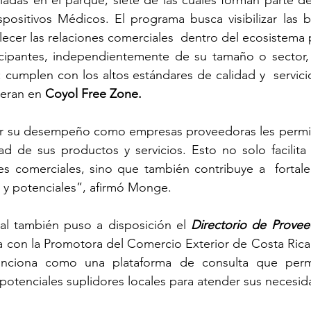
aladas en el parque, siete de las cuales forman parte de
ositivos Médicos. El programa busca visibilizar las bu
alecer las relaciones comerciales  dentro del ecosistema 
cipantes, independientemente de su tamaño o sector,
cumplen con los altos estándares de calidad y  servici
eran en 
Coyol Free Zone.
r su desempeño como empresas proveedoras les permite
dad de sus productos y servicios. Esto no solo facilita 
s comerciales, sino que también contribuye a  fortalec
s y potenciales”, afirmó Monge.  
ial también puso a disposición el 
Directorio de Provee
za con la Promotora del Comercio Exterior de Costa Ri
unciona como una plataforma de consulta que permit
 potenciales suplidores locales para atender sus necesid