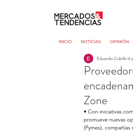
INICIO
NOTICIAS
OPINIÓN
Eduardo Cubillo
6 j
Proveedore
encadenam
Zone
• Con iniciativas co
promueve nuevas opo
(Pymes), compañías n