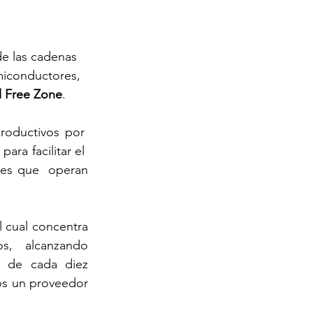
e las cadenas 
miconductores, 
 Free Zone
. 
oductivos por  
para facilitar el  
les que  operan 
 cual concentra 
s, alcanzando 
 de cada diez 
s un proveedor 