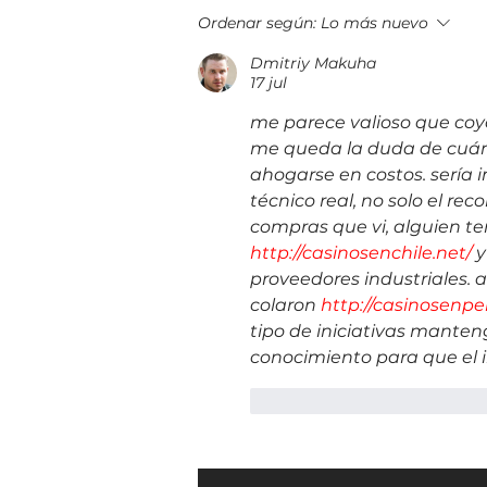
Un vistazo a fondo de la nueva
Ordenar según:
Lo más nuevo
familia de plegables Galaxy Z
Dmitriy Makuha
17 jul
me parece valioso que co
me queda la duda de cuánta
ahogarse en costos. sería 
técnico real, no solo el r
compras que vi, alguien t
http://casinosenchile.net/
 
proveedores industriales.
colaron 
http://casinosenpe
tipo de iniciativas manten
conocimiento para que el 
Me gusta
Reacciona