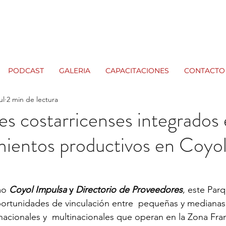
PODCAST
GALERIA
CAPACITACIONES
CONTACTO
ul
2 min de lectura
s costarricenses integrados 
ientos productivos en Coyol
mo 
Coyol Impulsa 
y 
Directorio de Proveedores
, este Parq
rtunidades de vinculación entre  pequeñas y medianas
acionales y  multinacionales que operan en la Zona Fran