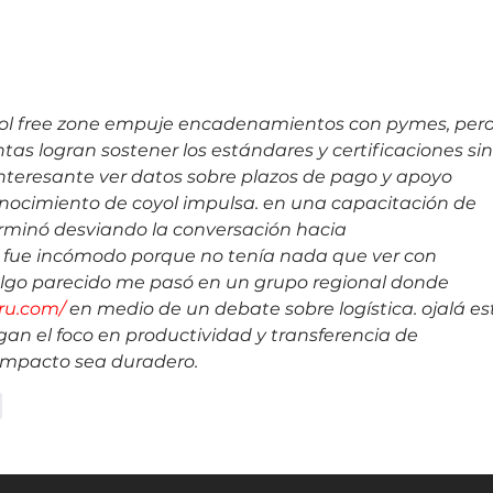
Top 15 del ranking mundial 2026
Costa
MSP 501 de la industria de
virtua
servicios gestionados
2026 
la IA 
yol free zone empuje encadenamientos con pymes, pero
s logran sostener los estándares y certificaciones sin
interesante ver datos sobre plazos de pago y apoyo 
econocimiento de coyol impulsa. en una capacitación de 
erminó desviando la conversación hacia 
y fue incómodo porque no tenía nada que ver con 
 algo parecido me pasó en un grupo regional donde 
ru.com/
 en medio de un debate sobre logística. ojalá es
gan el foco en productividad y transferencia de 
impacto sea duradero.
r