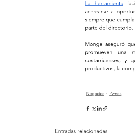
La herramienta
 fac
acercarse a oportun
siempre que cumplan 
parte del directorio. 
Monge aseguró qu
promueven una may
costarricenses, y q
productivos, la compe
Negocios
Pymes
Entradas relacionadas