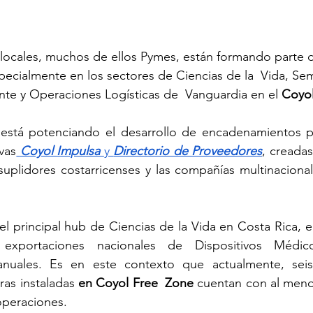
locales, muchos de ellos Pymes, están formando parte d
specialmente en los sectores de Ciencias de la  Vida, Se
nte y Operaciones Logísticas de  Vanguardia en el 
Coyol
l está potenciando el desarrollo de encadenamientos pr
vas
Coyol Impulsa 
y 
Directorio de Proveedores
, creadas 
suplidores costarricenses y las compañías multinaciona
 
el principal hub de Ciencias de la Vida en Costa Rica, el
xportaciones nacionales de Dispositivos Médico
anuales. Es en este contexto que actualmente, seis
as instaladas 
en Coyol Free  Zone 
cuentan con al meno
operaciones.