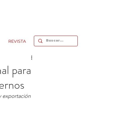
REVISTA
al para
dernos
y exportación 