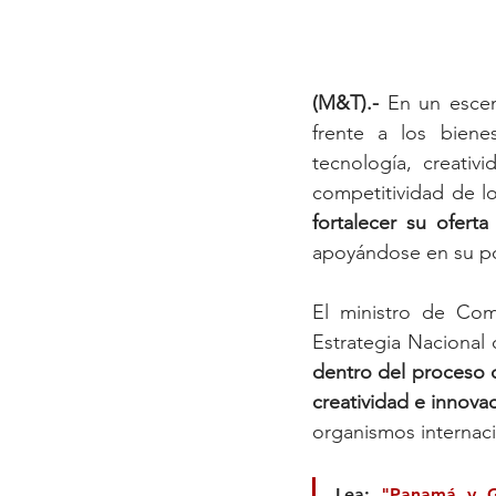
(M&T).- 
En un escen
frente a los biene
tecnología, creativ
competitividad de lo
fortalecer su ofert
apoyándose en su po
El ministro de Come
Estrategia Nacional
dentro del proceso 
creatividad e innova
organismos internaci
Lea: 
"Panamá y Ge