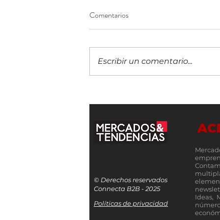
Comentarios
Escribir un comentario...
Costa Rica inicia con un evento
virtual la ruta hacia Innkind FiEd
2026 para debatir el impacto de
AC
la IA en las universidades
Mercad
empren
Contamo
multip
© Derechos reservados
elemen
Connecta B2B - 2025
newslet
Ideas, 
Políticas de privacidad
número
económi