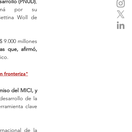
sarrollo (PNUD)
, 
amá por su 
ettina Woll de 
 9.000 millones 
as que, afirmó, 
ico.
n fronteriza"
iso del MICI, y 
desarrollo de la 
ramienta clave 
nacional de la 