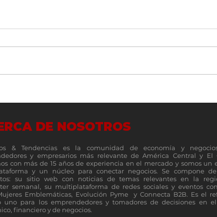
Más que una tienda: Universal
Costa
cumple 100 años como parte de
como 
la historia de las familias
expan
ERCA DE NOSOTROS
costarricenses
reuni
os & Tendencias es la comunidad de economía y negocio
dedores y empresarios más relevante de América Central y El 
s con más de 15 años de experiencia en el mercado y somos un 
lataforma y un núcleo para conectar negocios. Se compone de 
tos: su sitio web con noticias de temas relevantes en la reg
ter semanal, su multiplataforma de redes sociales y eventos c
Mujeres Emblemáticas, Evolución Pyme y Connecta B2B. Es el re
 uno para los emprendedores y tomadores de decisiones en el 
co, financiero y de negocios.