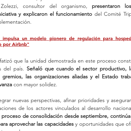
olezzi, consultor del organismo, 
presentaron los
niciativa y explicaron el funcionamiento
 del Comité Trip
plementación.
impulsa un modelo pionero de regulación para hospeda
o por Airbnb"
fatizó que la unidad demostrada en este proceso consti
s del país. 
Señaló que cuando el sector productivo, la
gremios, las organizaciones aliadas y el Estado trab
vanza
 con mayor solidez.
tegrar nuevas perspectivas, afinar prioridades y asegura
raciones de los actores vinculados al desarrollo naciona
 proceso de consolidación desde septiembre, continúa 
para aprovechar las capacidades 
y oportunidades que of