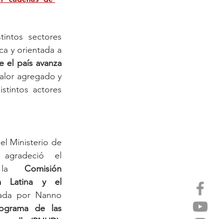
intos sectores 
a y orientada a 
 el país avanza 
alor agregado y 
tintos actores 
el Ministerio de 
agradeció el 
 la 
Comisión 
 Latina y el 
tada por Nanno 
ograma de las 