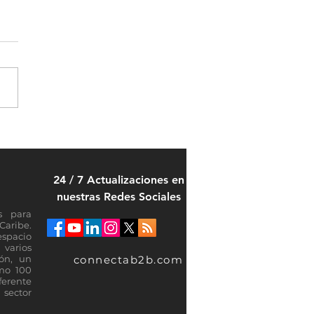
 Rica consolida a Colombia
mercado estratégico para la
sión de su industria de
24 / 7 Actualizaciones en
ones
nuestras Redes Sociales
s para
Caribe.
espacio
varios
connectab2b.com
ión, un
omo 100
ferente
sector