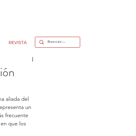
REVISTA
ción
na aliada del 
representa un 
s frecuente 
 en que los 