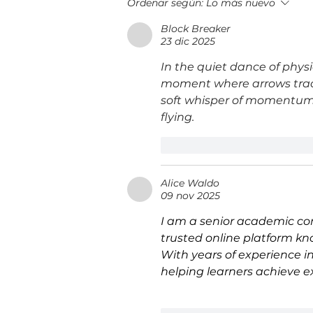
Costa Rica inicia con un evento
Ordenar según:
Lo más nuevo
virtual la ruta hacia Innkind FiEd
Block Breaker
2026 para debatir el impacto de
23 dic 2025
la IA en las universidades
In the quiet dance of physi
moment where arrows trace 
soft whisper of momentum 
flying.
Me gusta
Reacciona
Alice Waldo
09 nov 2025
I am a senior academic con
trusted online platform know
With years of experience i
helping learners achieve e