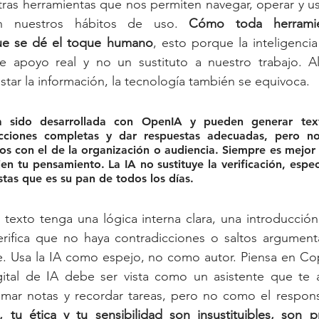
tras herramientas que nos permiten navegar, operar y usa
ún nuestros hábitos de uso. 
Cómo toda herramien
ue se dé el toque humano
, esto porque la inteligencia a
de apoyo real y no un sustituto a nuestro trabajo. 
star la información, la tecnología también se equivoca.
a sido desarrollada con OpenIA y pueden generar texto
cciones completas y dar respuestas adecuadas, pero no
os con el de la organización o audiencia. Siempre es mejor e
jen tu pensamiento. La IA no sustituye la verificación, espec
stas que es su pan de todos los días.
texto tenga una lógica interna clara, una introducción
erifica que no haya contradicciones o saltos argumental
. Usa la IA como espejo, no como autor. Piensa en Copi
gital de IA debe ser vista como un asistente que te a
 tomar notas y recordar tareas, pero no como el respon
o, tu ética y tu sensibilidad son insustituibles, son 