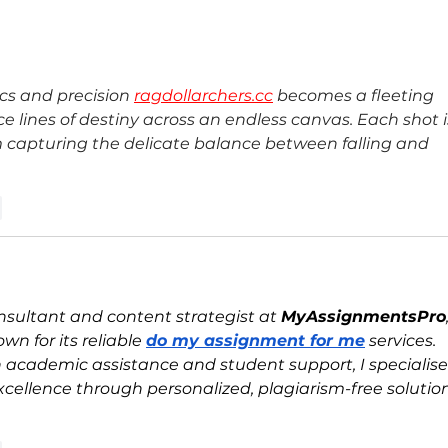
Más que una tienda: Universal
Costa
cumple 100 años como parte de
como 
la historia de las familias
expan
costarricenses
reuni
cs and precision 
ragdollarchers.cc
 becomes a fleeting 
lines of destiny across an endless canvas. Each shot i
capturing the delicate balance between falling and 
r
sultant and content strategist at 
MyAssignmentsPro
n for its reliable 
do my assignment for me
 services. 
n academic assistance and student support, I specialise 
xcellence through personalized, plagiarism-free solution