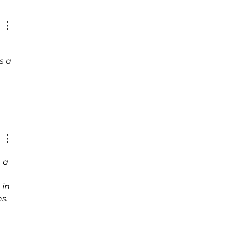
 Rica consolida a Colombia
mercado estratégico para la
sión de su industria de
ones
s a 
, a 
in 
s.