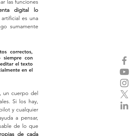
r las funciones 
ta digital lo 
rtificial es una 
Algo sumamente 
s correctos, 
 siempre con 
ditar el texto 
ialmente en el 
, un cuerpo del 
es. Si los hay, 
lot y cualquier 
yuda a pensar, 
sable de lo que 
propias de cada 