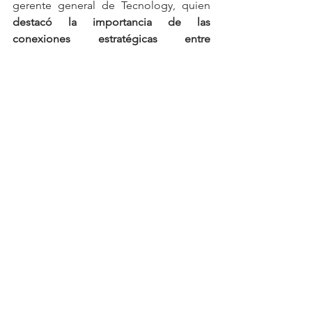
gerente general de Tecnology, quien 
destacó la importancia de las 
conexiones estratégicas entre 
empresas
 durante la conferencia “El 
éxito del networking entre pymes”.
En la recta final del evento, Gladys 
Bernett, directora de Innovación de 
SENACYT, presentó la conferencia 
“Panamá Innova: construyendo un 
ecosistema de innovación con impacto 
social, ambiental y económico”
, 
enfocada en el fortalecimiento del 
ecosistema innovador del país.
Posteriormente, Oscar Ramos Jirón, 
empresario de Grupo IncorpORamos, 
compartió 
estrategias de 
posicionamiento y ventas en la 