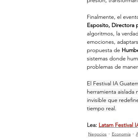
presión, transforman
Finalmente, el event
Esposito, Directora p
algoritmos, la verda
emociones, adaptarse
propuesta de 
Humbe
sistemas donde huma
problemas de manera
El Festival IA Guatem
herramienta aislada n
invisible que redefi
tiempo real.
Lea: 
Latam Festival 
Negocios
Economía
A