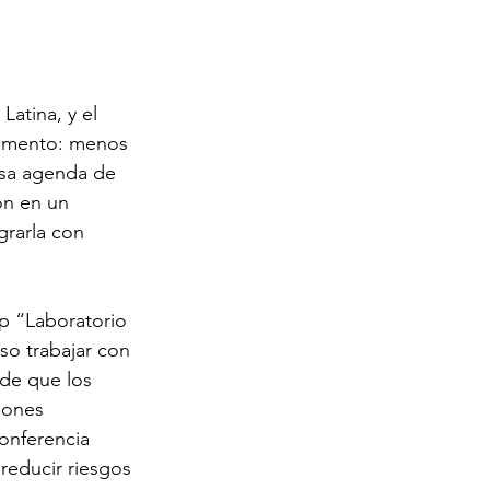
Latina, y el 
momento: menos 
nsa agenda de 
on en un 
grarla con 
op “Laboratorio 
so trabajar con 
 de que los 
iones 
onferencia 
reducir riesgos 