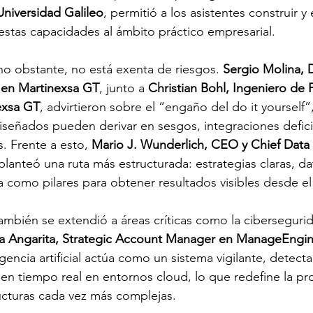
niversidad Galileo
, permitió a los asistentes construir y
stas capacidades al ámbito práctico empresarial.
o obstante, no está exenta de riesgos. 
Sergio Molina, D
I en Martinexsa GT
, junto a 
Christian Bohl, Ingeniero de 
exsa GT
, advirtieron sobre el “engaño del do it yourself
señados pueden derivar en sesgos, integraciones defici
 Frente a esto, 
Mario J. Wunderlich, CEO y Chief Data S
 planteó una ruta más estructurada: estrategias claras, da
a como pilares para obtener resultados visibles desde el 
también se extendió a áreas críticas como la cibersegurid
a Angarita, Strategic Account Manager en ManageEngi
gencia artificial actúa como un sistema vigilante, detec
s en tiempo real en entornos cloud, lo que redefine la pr
ucturas cada vez más complejas.