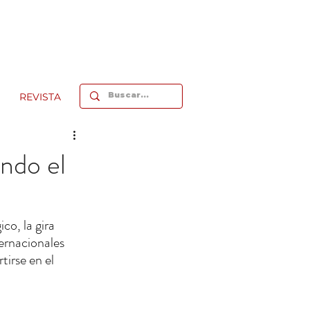
REVISTA
ndo el
o, la gira 
ernacionales 
irse en el 