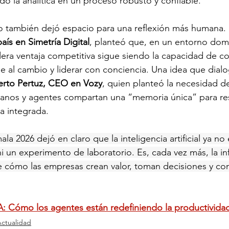
do la analítica en un proceso robusto y confiable.
o también dejó espacio para una reflexión más humana. 
aís en Simetría Digital
, planteó que, en un entorno dom
dera ventaja competitiva sigue siendo la capacidad de 
 al cambio y liderar con conciencia. Una idea que dialo
rto Pertuz, CEO en Vozy
, quien planteó la necesidad d
nos y agentes compartan una “memoria única” para res
 integrada.
ala 2026 dejó en claro que la inteligencia artificial ya no
i un experimento de laboratorio. Es, cada vez más, la inf
ne cómo las empresas crean valor, toman decisiones y co
IA: Cómo los agentes están redefiniendo la productivida
ctualidad