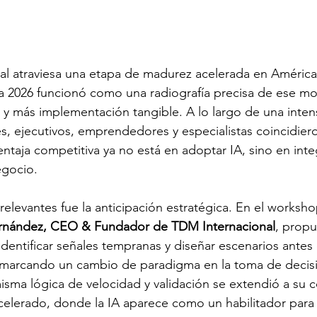
icial atraviesa una etapa de madurez acelerada en América 
la 2026 funcionó como una radiografía precisa de ese 
l y más implementación tangible. A lo largo de una inte
res, ejecutivos, emprendedores y especialistas coincidier
entaja competitiva ya no está en adoptar IA, sino en inte
egocio.
relevantes fue la anticipación estratégica. En el worksh
rnández, CEO & Fundador de TDM Internacional
, propu
dentificar señales tempranas y diseñar escenarios antes
marcando un cambio de paradigma en la toma de decis
isma lógica de velocidad y validación se extendió a su c
elerado, donde la IA aparece como un habilitador para 