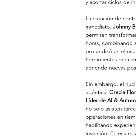
y acortar ciclos de i
La creación de conte
inmediato. 
Johnny B
permiten transformar
horas, combinando au
profundizó en el uso 
herramientas para am
abriendo nuevas posi
Sin embargo, el núcl
agéntica. 
Grecia Flor
Líder de AI & Autom
no solo asisten tare
operaciones en tiemp
habilitando experienc
inversión. En esa mi