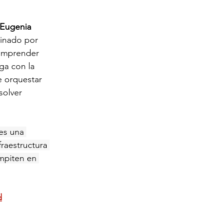
Eugenia 
inado por 
comprender 
ga con la 
e orquestar 
olver 
 es una 
raestructura 
mpiten en 
d