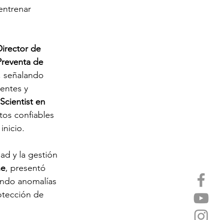
 entrenar 
irector de 
Preventa de 
”, señalando 
entes y 
cientist en 
tos confiables 
inicio.
ad y la gestión 
ne
, presentó 
tando anomalías 
otección de 