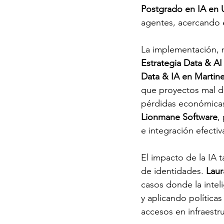
Postgrado en IA en U
agentes, acercando e
La implementación, n
Estrategia Data & A
Data & IA en Martin
que proyectos mal di
pérdidas económicas.
Lionmane Software
,
e integración efectiv
El impacto de la IA 
de identidades. 
Laur
casos donde la inteli
y aplicando política
accesos en infraestr