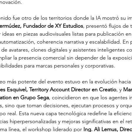
nnovación.
nido fue otro de los territorios donde la IA mostró su i
ermúdez, Fundador de XY Estudios
, presentó flujos de 
 ideas en piezas audiovisuales listas para publicación en
tomatización, coherencia narrativa y escalabilidad. En p
de avatares, clones digitales y asistentes inteligentes 
pliar la presencia comercial sin depender de la exposici
bilidades para marcas personales y corporativas.
eo más potente del evento estuvo en la evolución hacia 
es Esquivel, Territory Account Director en Creatio
, y 
Mar
ation en Grupo Sega
, coincidieron en que los agentes i
as, sino que toman decisiones, ejecutan procesos y orqu
o real. Esta nueva capa tecnológica redefine la eficienci
ias hiperpersonalizadas y mejoras significativas en el re
sma línea, el workshop liderado por 
Ing. Ali Lemus, Direc