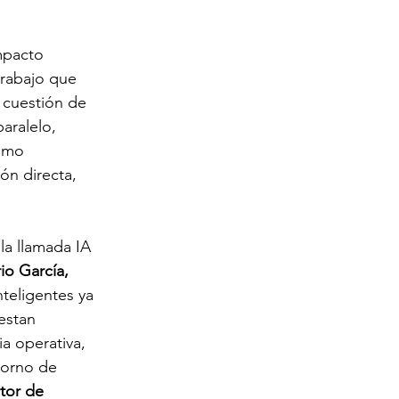
mpacto 
trabajo que 
 cuestión de 
aralelo, 
como 
ón directa, 
la llamada IA 
io García, 
nteligentes ya 
estan 
a operativa, 
torno de 
tor de 