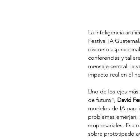
La inteligencia artif
Festival IA Guatema
discurso aspiraciona
conferencias y talle
mensaje central: la v
impacto real en el n
Uno de los ejes más 
de futuro”, 
David Fe
modelos de IA para i
problemas emerjan, 
empresariales. Esa m
sobre prototipado ac