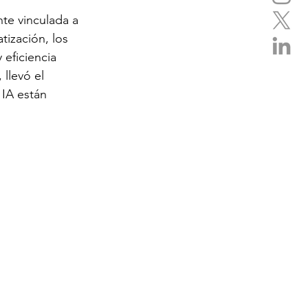
nte vinculada a 
ización, los 
eficiencia 
, llevó el 
IA están 