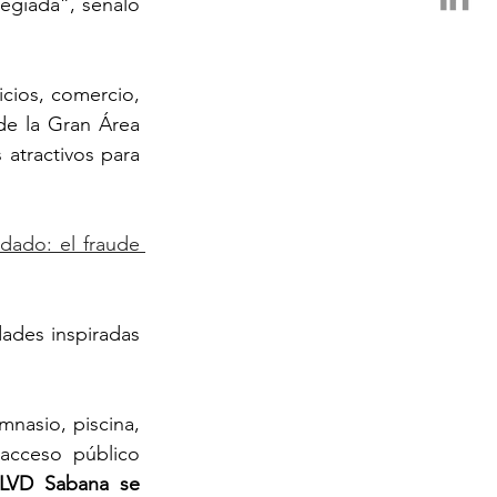
legiada”, señaló 
cios, comercio, 
de la Gran Área 
tractivos para 
idado: el fraude 
ades inspiradas 
imnasio, piscina, 
acceso público 
LVD Sabana se 