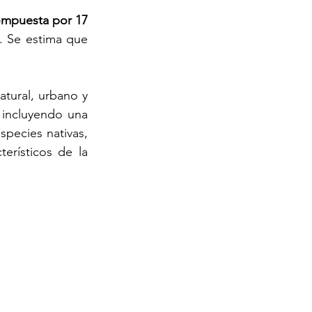
ompuesta por 17 
. Se estima que 
tural, urbano y 
 incluyendo una 
ecies nativas, 
rísticos de la 