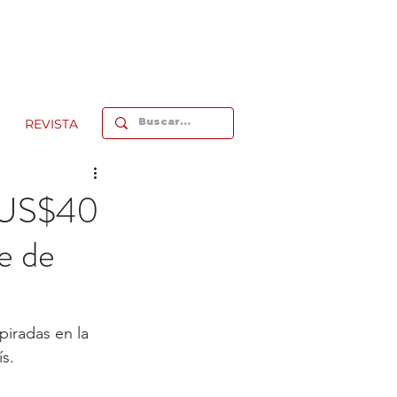
REVISTA
e US$40
de de
piradas en la 
s.