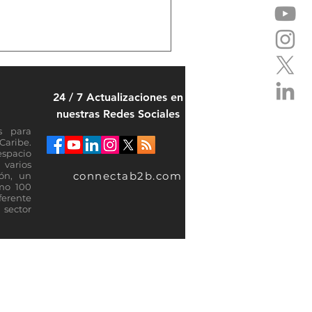
24 / 7 Actualizaciones en
nuestras Redes Sociales
s para
Caribe.
espacio
varios
connectab2b.com
ión, un
omo 100
ferente
sector