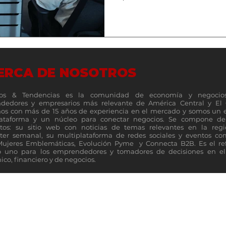
ERCA DE NOSOTROS
os & Tendencias es la comunidad de economía y negocio
dedores y empresarios más relevante de América Central y El 
s con más de 15 años de experiencia en el mercado y somos un 
lataforma y un núcleo para conectar negocios. Se compone de 
tos: su sitio web con noticias de temas relevantes en la reg
ter semanal, su multiplataforma de redes sociales y eventos c
Mujeres Emblemáticas, Evolución Pyme y Connecta B2B. Es el re
 uno para los emprendedores y tomadores de decisiones en el 
co, financiero y de negocios.