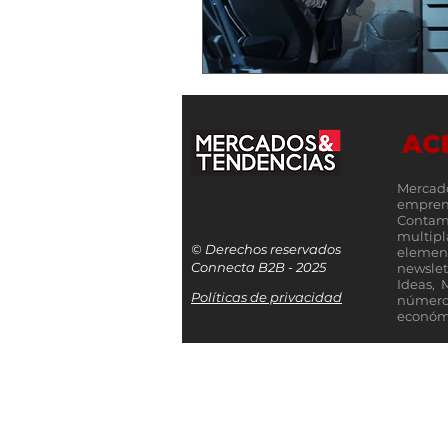
AC
Mercad
empren
Contamo
multip
© Derechos reservados
elemen
Connecta B2B - 2025
newslet
Ideas, 
Políticas de privacidad
número
económi