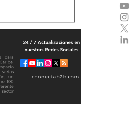
24 / 7 Actualizaciones en
nuestras Redes Sociales
s para
Caribe.
espacio
varios
connectab2b.com
ión, un
omo 100
ferente
sector