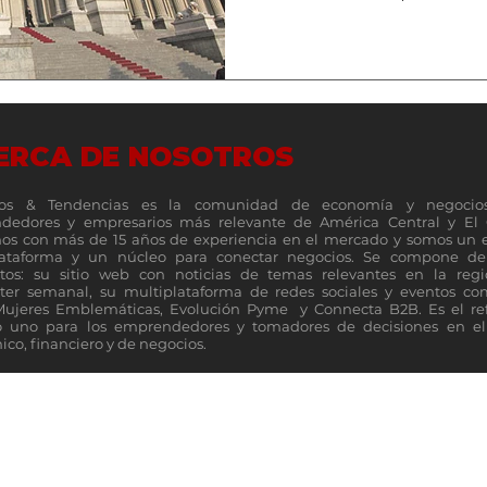
ERCA DE NOSOTROS
os & Tendencias es la comunidad de economía y negocio
dedores y empresarios más relevante de América Central y El 
s con más de 15 años de experiencia en el mercado y somos un 
lataforma y un núcleo para conectar negocios. Se compone de 
tos: su sitio web con noticias de temas relevantes en la reg
ter semanal, su multiplataforma de redes sociales y eventos c
Mujeres Emblemáticas, Evolución Pyme y Connecta B2B. Es el re
 uno para los emprendedores y tomadores de decisiones en el 
co, financiero y de negocios.