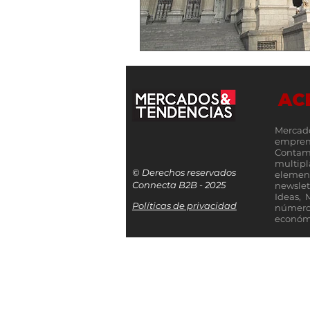
AC
Mercad
empren
Contamo
multip
© Derechos reservados
elemen
Connecta B2B - 2025
newslet
Ideas, 
Políticas de privacidad
número
económi