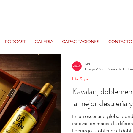
PODCAST
GALERIA
CAPACITACIONES
CONTACTO
M&T
13 ago 2025
2 min de lectur
Life Style
Kavalan, dobleme
la mejor destilería
En un escenario global donde
innovación marcan la diferen
liderazgo al obtener el doble