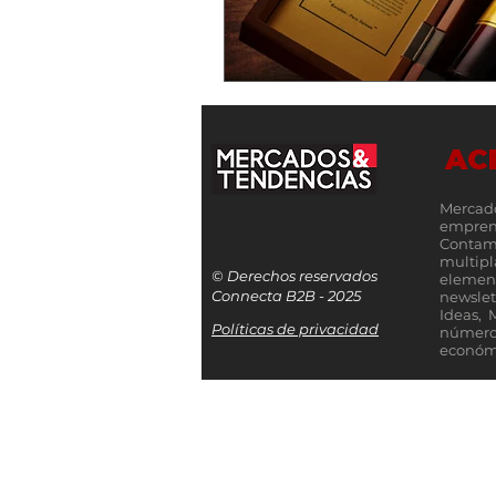
AC
Mercad
empren
Contamo
multip
© Derechos reservados
elemen
Connecta B2B - 2025
newslet
Ideas, 
Políticas de privacidad
número
económi