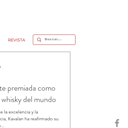
REVISTA
a
nte premiada como
 y whisky del mundo
 la excelencia y la
cia, Kavalan ha reafirmado su
...