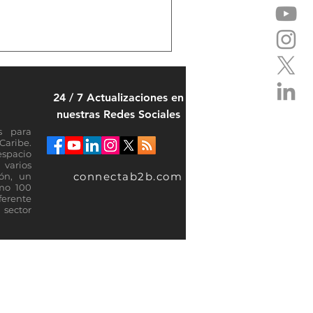
24 / 7 Actualizaciones en
nuestras Redes Sociales
s para
Caribe.
espacio
varios
connectab2b.com
ión, un
omo 100
ferente
sector