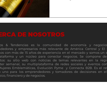
ERCA DE NOSOTROS
os & Tendencias es la comunidad de economía y negocio
dedores y empresarios más relevante de América Central y El 
s con más de 15 años de experiencia en el mercado y somos un 
lataforma y un núcleo para conectar negocios. Se compone de 
tos: su sitio web con noticias de temas relevantes en la reg
ter semanal, su multiplataforma de redes sociales y eventos c
Mujeres Emblemáticas, Evolución Pyme y Connecta B2B. Es el re
 uno para los emprendedores y tomadores de decisiones en el 
co, financiero y de negocios.