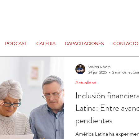
PODCAST
GALERIA
CAPACITACIONES
CONTACTO
Walter Rivera
24 jun 2025
2 min de lectura
Actualidad
Inclusión financie
Latina: Entre avan
pendientes
América Latina ha experime