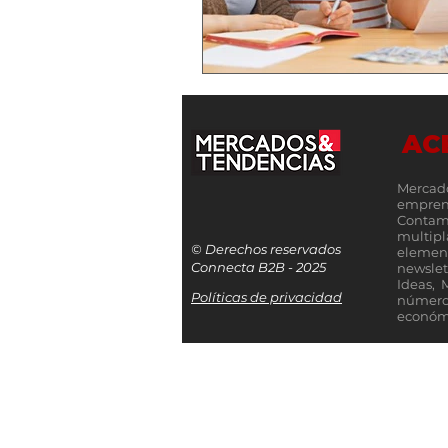
AC
Mercad
empren
Contamo
multip
© Derechos reservados
elemen
Connecta B2B - 2025
newslet
Ideas, 
Políticas de privacidad
número
económi