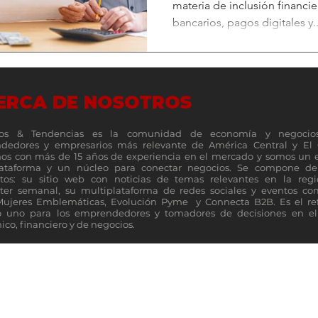
materia de inclusión financier
bancarios, pagos digitales y..
ERCA DE NOSOTROS
os & Tendencias es la comunidad de economía y negocio
dedores y empresarios más relevante de América Central y El 
s con más de 15 años de experiencia en el mercado y somos un 
lataforma y un núcleo para conectar negocios. Se compone de 
tos: su sitio web con noticias de temas relevantes en la reg
ter semanal, su multiplataforma de redes sociales y eventos c
Mujeres Emblemáticas, Evolución Pyme y Connecta B2B. Es el re
 uno para los emprendedores y tomadores de decisiones en el 
co, financiero y de negocios.