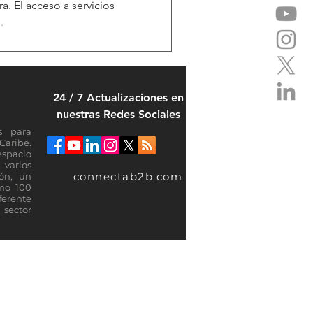
a. El acceso a servicios
.
24 / 7 Actualizaciones en
nuestras Redes Sociales
s para
Caribe.
espacio
varios
connectab2b.com
ión, un
omo 100
ferente
sector