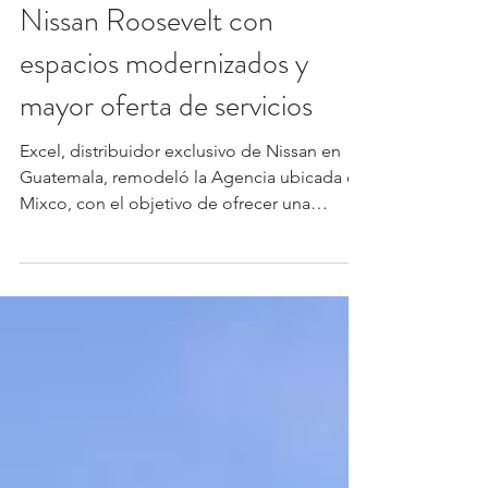
Excel renueva la Agencia
Nissan Roosevelt con
espacios modernizados y
mayor oferta de servicios
Excel, distribuidor exclusivo de Nissan en
Guatemala, remodeló la Agencia ubicada en
Mixco, con el objetivo de ofrecer una
experiencia más moderna, cómoda y
alineada con los estándares internacionales
de la marca. La remodelación se realizó a
una de las sucursales emblemáticas de
Nissan en Guatemala, como parte de su
apuesta por modernizar la experiencia de
atención y fortalecer la presencia de la marca
en el país. La renovada agencia cuenta con
7.600 metros cuadrados de inst