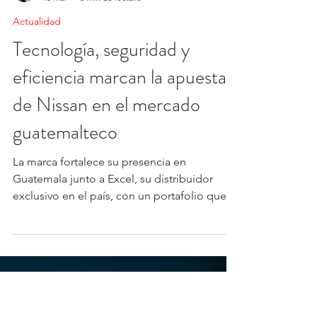
Luisa Velásquez
16 mar
3 min de lectura
Actualidad
Tecnología, seguridad y
eficiencia marcan la apuesta
de Nissan en el mercado
guatemalteco
La marca fortalece su presencia en
Guatemala junto a Excel, su distribuidor
exclusivo en el país, con un portafolio que
integra SUVs, pickups, sedanes y vehículos
comerciales equipados con tecnologías,
como e-POWER y Nissan Intelligent Mobility,