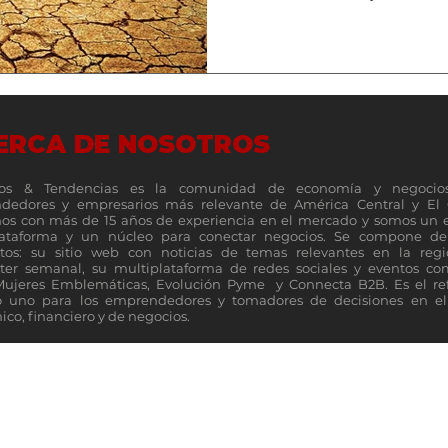
ERCA DE NOSOTROS
os & Tendencias es la comunidad de economía y negocio
dedores y empresarios más relevante de América Central y El 
s con más de 15 años de experiencia en el mercado y somos un 
lataforma y un núcleo para conectar negocios. Se compone de 
tos: su sitio web con noticias de temas relevantes en la reg
ter semanal, su multiplataforma de redes sociales y eventos c
Mujeres Emblemáticas, Evolución Pyme y Connecta B2B. Es el re
 uno para los emprendedores y tomadores de decisiones en el 
co, financiero y de negocios.