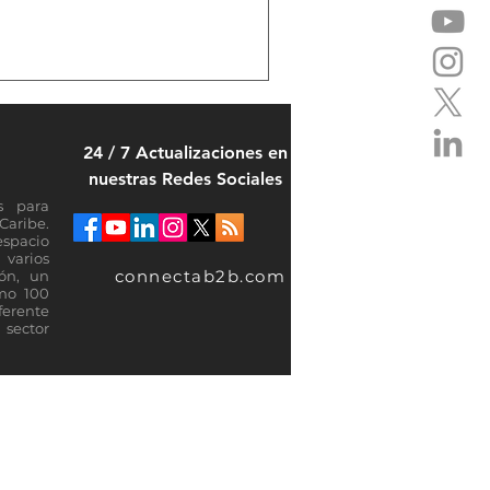
24 / 7 Actualizaciones en
nuestras Redes Sociales
s para
Caribe.
espacio
varios
connectab2b.com
ión, un
omo 100
ferente
sector