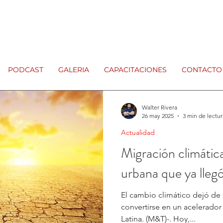
PODCAST
GALERIA
CAPACITACIONES
CONTACTO
Walter Rivera
26 may 2025
3 min de lectur
Actualidad
Migración climáti
urbana que ya lleg
El cambio climático dejó de 
convertirse en un acelerador de cris
Latina. (M&T)-. Hoy,...