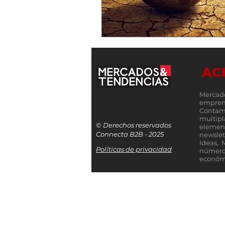
AC
Mercad
empren
Contamo
multip
© Derechos reservados
elemen
Connecta B2B - 2025
newslet
Ideas, 
Políticas de privacidad
número
económi