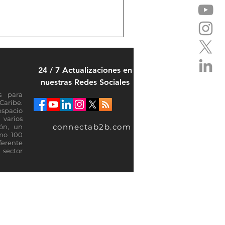
24 / 7 Actualizaciones en
nuestras Redes Sociales
s para
Caribe.
espacio
varios
connectab2b.com
ión, un
omo 100
ferente
sector