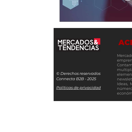
AC
Mercad
empren
Contamo
multip
© Derechos reservados
elemen
Connecta B2B - 2025
newslet
Ideas, 
Políticas de privacidad
número
económi