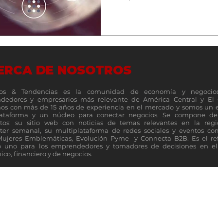
ERCA DE NOSOTROS
os & Tendencias es la comunidad de economía y negocio
dedores y empresarios más relevante de América Central y El 
s con más de 15 años de experiencia en el mercado y somos un 
lataforma y un núcleo para conectar negocios. Se compone de 
tos: su sitio web con noticias de temas relevantes en la reg
ter semanal, su multiplataforma de redes sociales y eventos c
Mujeres Emblemáticas, Evolución Pyme y Connecta B2B. Es el re
 uno para los emprendedores y tomadores de decisiones en el 
co, financiero y de negocios.