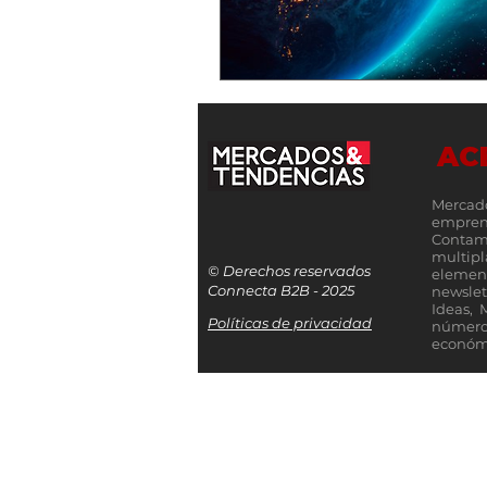
AC
Mercad
empren
Contamo
multip
© Derechos reservados
elemen
Connecta B2B - 2025
newslet
Ideas, 
Políticas de privacidad
número
económi