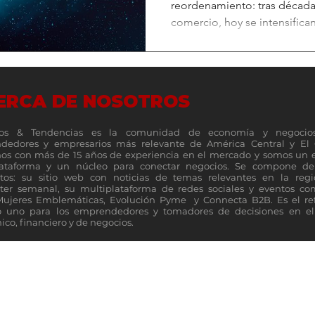
reordenamiento: tras décadas
comercio, hoy se intensifican 
ERCA DE NOSOTROS
os & Tendencias es la comunidad de economía y negocio
dedores y empresarios más relevante de América Central y El 
s con más de 15 años de experiencia en el mercado y somos un 
lataforma y un núcleo para conectar negocios. Se compone de 
tos: su sitio web con noticias de temas relevantes en la reg
ter semanal, su multiplataforma de redes sociales y eventos c
Mujeres Emblemáticas, Evolución Pyme y Connecta B2B. Es el re
 uno para los emprendedores y tomadores de decisiones en el 
co, financiero y de negocios.