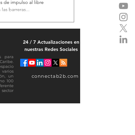
 de impulso al libre
las barreras...
24 / 7 Actualizaciones en
nuestras Redes Sociales
s para
Caribe.
espacio
varios
connectab2b.com
ión, un
omo 100
ferente
sector