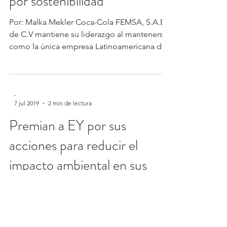
por sostenibilidad
Por: Malka Mekler Coca-Cola FEMSA, S.A.B.
de C.V mantiene su liderazgo al mantenerse
como la única empresa Latinoamericana de
la...
-
7 jul 2019
2 min de lectura
Premian a EY por sus
acciones para reducir el
impacto ambiental en sus
operaciones
De esta manera, la empresa líder en servicios
de consultoría, auditoría, impuestos,